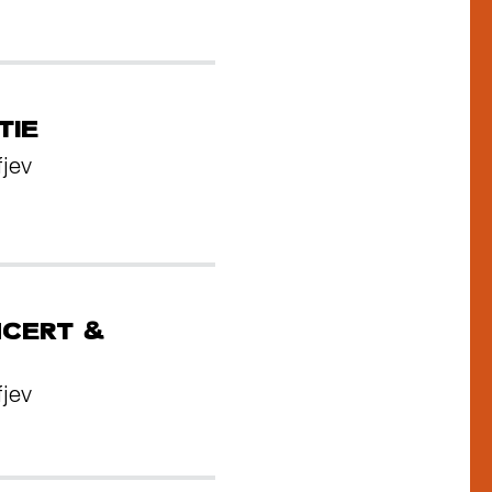
TIE
fjev
NCERT &
fjev