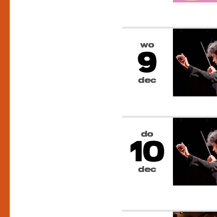
wo
9
dec
do
10
dec