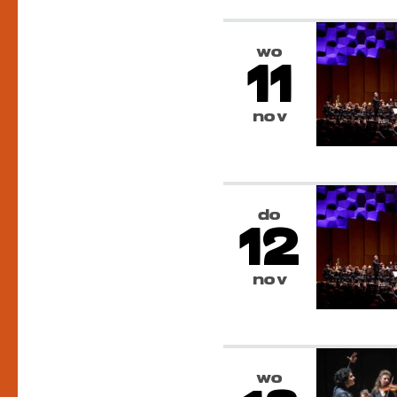
wo
11
nov
do
12
nov
wo