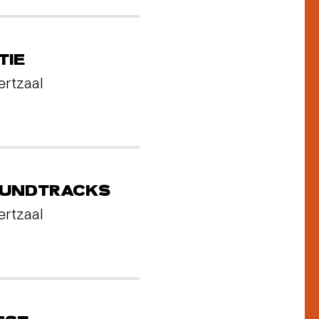
TIE
ertzaal
OUNDTRACKS
ertzaal