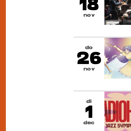
18
nov
do
26
nov
di
1
dec