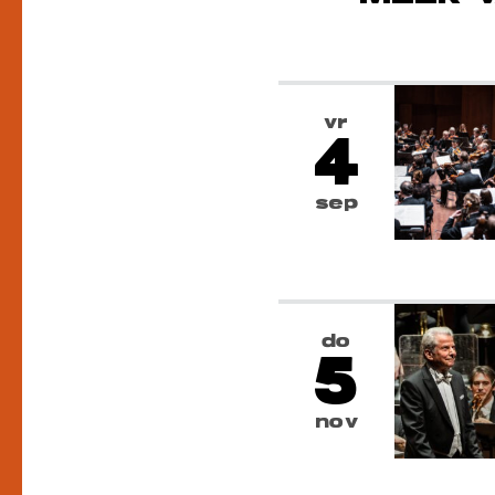
vr
4
sep
do
5
nov