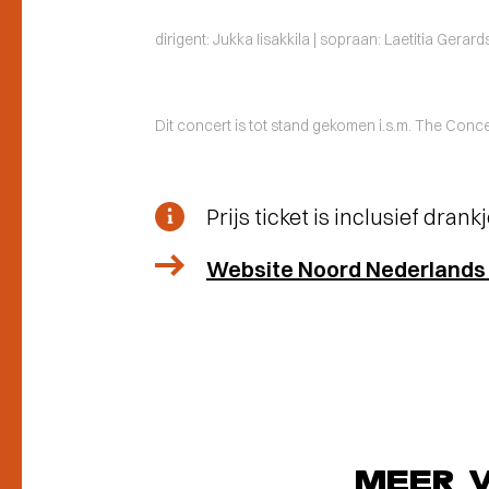
dirigent: Jukka Iisakkila | sopraan: Laetitia Gerar
Dit concert is tot stand gekomen i.s.m. The Con
Prijs ticket is inclusief drank
Website Noord Nederlands
MEER 