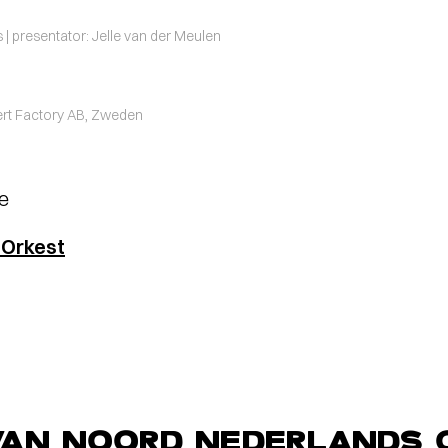
ds | presentator: Jelle van der Meulen
cert Factory AB, Zweden
je
 Orkest
VAN NOORD NEDERLANDS 