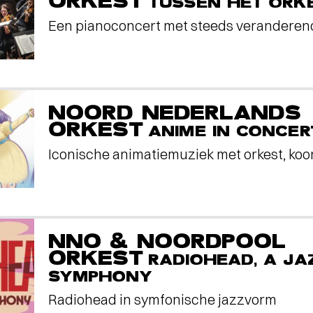
ORKEST
TUSSEN HET ORK
Een pianoconcert met steeds veranderen
NOORD NEDERLANDS
ORKEST
ANIME IN CONCER
Iconische animatiemuziek met orkest, koo
NNO & NOORDPOOL
ORKEST
RADIOHEAD, A JA
SYMPHONY
Radiohead in symfonische jazzvorm