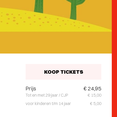
KOOP TICKETS
Prijs
€ 24,95
Tot en met 29 jaar / CJP
€ 15,00
voor kinderen t/m 14 jaar
€ 5,00