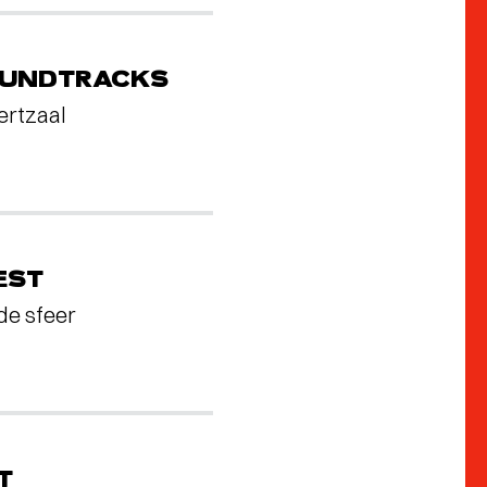
OUNDTRACKS
ertzaal
EST
de sfeer
T