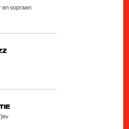
r en sopraan
ZZ
TIE
fjev