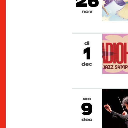
26
nov
di
1
dec
wo
9
dec