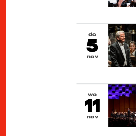
do
5
nov
wo
11
nov