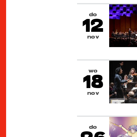
do
12
nov
wo
18
nov
do