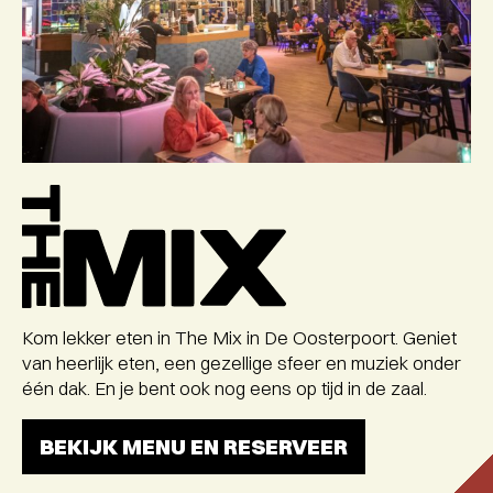
The
Mix
a
la
carte
menu
Kom lekker eten in The Mix in De Oosterpoort. Geniet
van heerlijk eten, een gezellige sfeer en muziek onder
één dak. En je bent ook nog eens op tijd in de zaal.
BEKIJK MENU EN RESERVEER