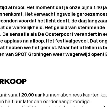
ltijd al mooi. Het moment dat je onze bijna 140 j
nenkomt. Het verwachtingsvolle geroezemoes 
conden voordat het licht dooft, de dag langzaam 
uit de werkelijkheid. Het geluid van stemmende
 De sensatie als De Oosterpoort verandert in 
 applaus na afloop. Het festivalgevoel. Dat ongr
 wat hebben we het gemist. Maar het aftellen is
en van SPOT Groningen weer wagenwijd open! E
ERKOOP
uni: vanaf
20.00 uur
kunnen abonnees kaarten kop
een half uur later dan eerder aangekondigd.
Terugblik
WA