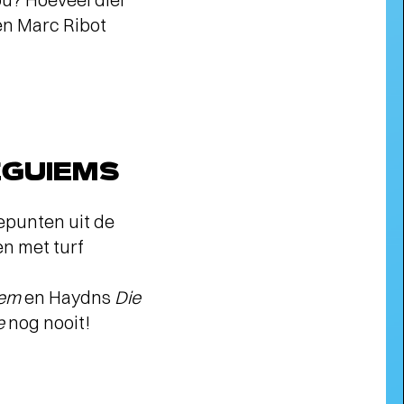
 en Marc Ribot
Interview
ACTEUR VINCENT RIETVELD
OVER GUNDHI
- Pacifisme in een
wereld vol geweld
EGUIEMS
epunten uit de
en met turf
iem
en Haydns
Die
e
nog nooit!