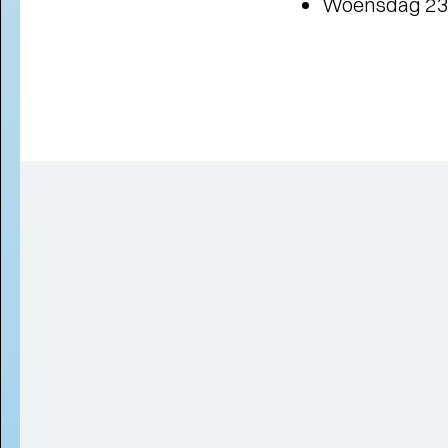
Woensdag 23 j
JONG OVER TULIP TOWN
-
Operette, punk, humor, liefde en
kartonnen magie