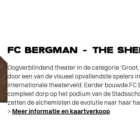
ARTHUR JUSSEN MET
ACADEMY OF ST. MARTIN IN
THE FIELDS
- Terugblik Lucas en
Arthur Jussen met Academy of St.
Martin in the Fields
FC BERGMAN - THE SH
Oogverblindend theater in de categorie ‘Groot, 
door een van de visueel opvallendste spelers in
internationale theaterveld. Eerder bouwde FC
compleet dorp op het podium van de Stadssch
zetten de alchemisten de evolutie naar haar h
>
Meer informatie en kaartverkoop