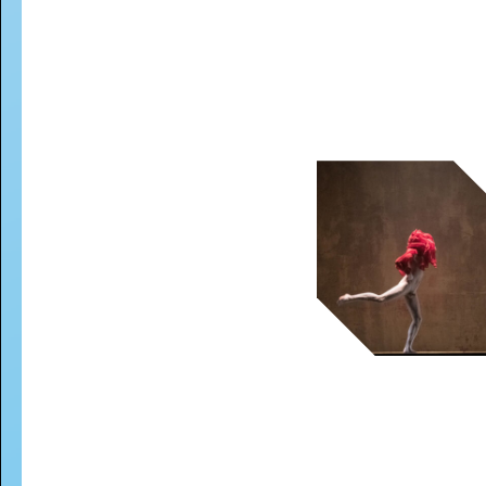
LOVE LIVE: 400+ NIEUWE
VOORSTELLINGEN EN
CONCERTEN
- Start kaartverkoop
vanaf 26 mei (members) en 28 mei
Interview