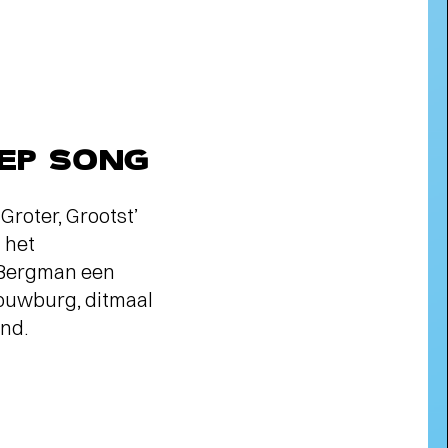
ONTWIKKELINGEN
RENOVATIE DE
OOSTERPOORT
-
EEP SONG
Groter, Grootst’
 het
 Bergman een
ouwburg, ditmaal
and.