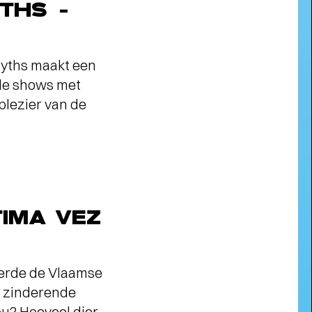
THS -
Myths maakt een
nde shows met
plezier van de
TIMA VEZ
erde de Vlaamse
 zinderende
ou? Hoeveel dier