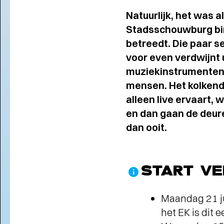
Natuurlijk, het was a
Stadsschouwburg bin
betreedt. Die paar se
voor even verdwijnt 
muziekinstrumenten.
mensen. Het kolkende
alleen live ervaart,
en dan gaan de deur
dan ooit.
START V
Maandag 21 j
het EK is dit 
THEATERMAKER STEEF DE