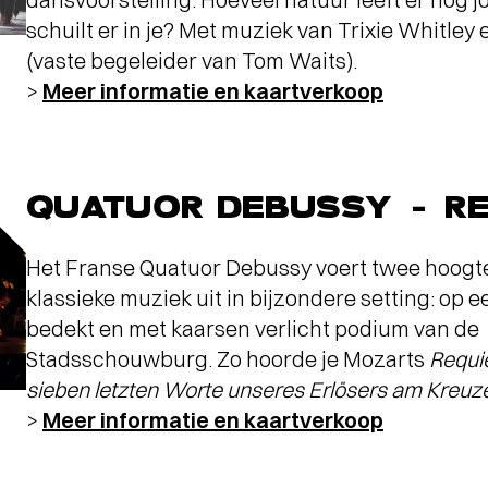
schuilt er in je? Met muziek van Trixie Whitley
(vaste begeleider van Tom Waits).
>
Meer informatie en kaartverkoop
terview
AND WET WET WET
- Love Is All Around
QUATUOR DEBUSSY - R
Het Franse Quatuor Debussy voert twee hoogt
klassieke muziek uit in bijzondere setting: op e
bedekt en met kaarsen verlicht podium van de
Stadsschouwburg. Zo hoorde je Mozarts
Requ
sieben letzten Worte unseres Erlösers am Kreuz
>
Meer informatie en kaartverkoop