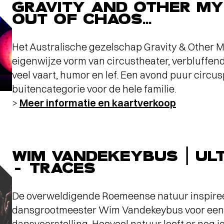
GRAVITY AND OTHER MY
OUT OF CHAOS...
Interview
OP SCANDINAVISCH
AVONTUUR MET VIER
Het Australische gezelschap Gravity & Other 
TOPMUSICI
-
eigenwijze vorm van circustheater, verbluffe
veel vaart, humor en lef. Een avond puur circus
buitencategorie voor de hele familie.
>
Meer informatie en kaartverkoop
WIM VANDEKEYBUS | UL
- TRACES
De overweldigende Roemeense natuur inspire
dansgrootmeester Wim Vandekeybus voor een
dansvoorstelling. Hoeveel natuur leeft er nog j