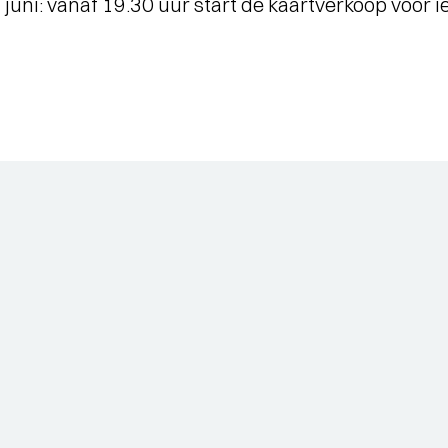
uni: vanaf 19.30 uur start de kaartverkoop voor 
WAT EEN JAAR MET FUSE!
-
- Al
Terugblik op Fuse als Artist in
je 
Residence
Short story