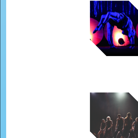
ALS KIND WIST JE NIET WAT
ER ALLEMAAL GEBEURDE
-
Jackie en Marlon met de Jacksons na
meer dan halve eeuw weer in
Groningen