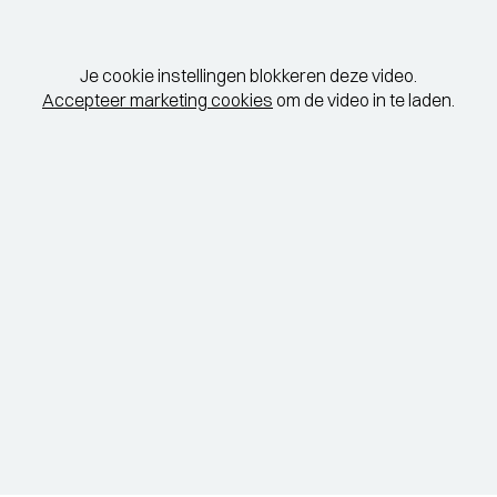
STADSPARK 100 JAAR
-
SC
Legendarische concerten op de
Je cookie instellingen blokkeren deze video.
Drafbaan
EL
Accepteer marketing cookies
om de video in te laden.
TERUGBLIK LUCAS EN