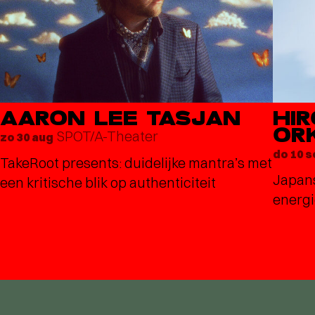
AARON LEE TASJAN
HI
OR
SPOT/A-Theater
zo 30 aug
do 10 
TakeRoot presents: duidelijke mantra’s met
Japans
een kritische blik op authenticiteit
energi