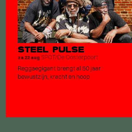
STEEL PULSE
SPOT/De Oosterpoort
za 22 aug
Reggaegigant brengt al 50 jaar
bewustzijn, kracht en hoop