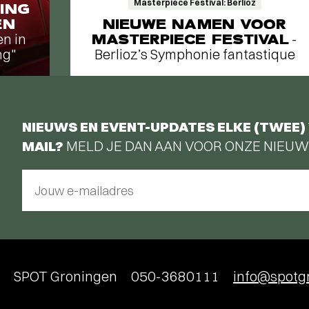
Masterpiece Festival: Berlioz
ING
EN
NIEUWE NAMEN VOOR
en in
MASTERPIECE FESTIVAL
-
ng"
Berlioz’s Symphonie fantastique
NIEUWS EN EVENT-UPDATES ELKE (TWEE) 
MAIL?
MELD JE DAN AAN VOOR ONZE NIEUW
Jouw e-mailadres
SPOT Groningen
050-3680111
info@spotgr