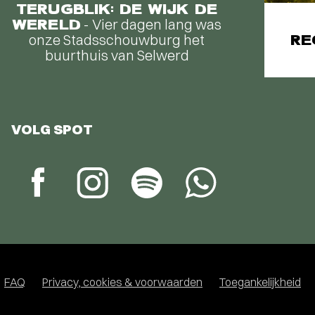
TERUGBLIK: DE WIJK DE
WERELD
- Vier dagen lang was
onze Stadsschouwburg het
RE
buurthuis van Selwerd
VOLG SPOT
FAQ
Privacy, cookies & voorwaarden
Toegankelijkheid