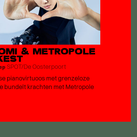
ROMI & METROPOLE
KEST
SPOT/De Oosterpoort
sep
e pianovirtuoos met grenzeloze
e bundelt krachten met Metropole