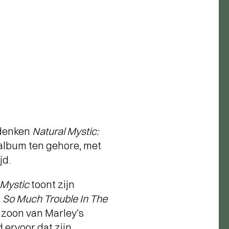
rdenken
Natural Mystic:
 album ten gehore, met
jd.
 Mystic
toont zijn
n
So Much Trouble In The
e zoon van Marley’s
 ervoor dat zijn