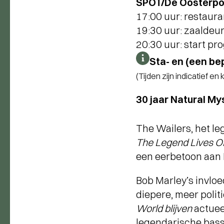
SPOT/De Oosterpoor
17:00 uur: restaur
19:30 uur: zaaldeu
20:30 uur: start p
Sta- en (een be
(Tijden zijn indicatief en
30 jaar Natural My
The Wailers, het l
The Legend Lives O
een eerbetoon aan 
Bob Marley’s invlo
diepere, meer polit
World blijven
actueel
legendarische bassi