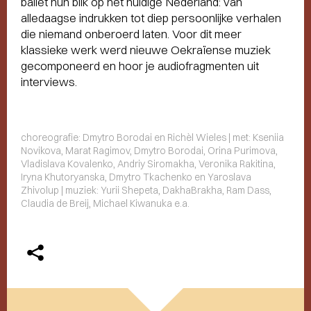
ballet hun blik op het huidige Nederland: van
alledaagse indrukken tot diep persoonlijke verhalen
die niemand onberoerd laten. Voor dit meer
klassieke werk werd nieuwe Oekraïense muziek
gecomponeerd en hoor je audiofragmenten uit
interviews.
choreografie: Dmytro Borodai en Richèl Wieles | met: Kseniia
Novikova, Marat Ragimov, Dmytro Borodai, Orina Purimova,
Vladislava Kovalenko, Andriy Siromakha, Veronika Rakitina,
Iryna Khutoryanska, Dmytro Tkachenko en Yaroslava
Zhivolup | muziek: Yurii Shepeta, DakhaBrakha, Ram Dass,
Claudia de Breij, Michael Kiwanuka e.a.