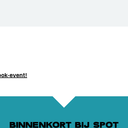
ook-event!
BINNENKORT BIJ SPOT