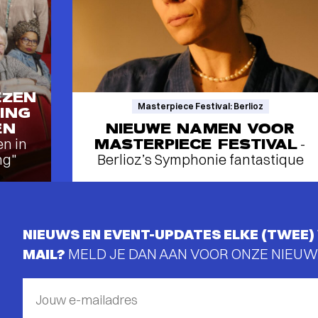
EZEN
Masterpiece Festival: Berlioz
ING
EN
NIEUWE NAMEN VOOR
en in
MASTERPIECE FESTIVAL
-
ng"
Berlioz’s Symphonie fantastique
NIEUWS EN EVENT-UPDATES ELKE (TWEE) 
MAIL?
MELD JE DAN AAN VOOR ONZE NIEUW
Jouw e-mailadres