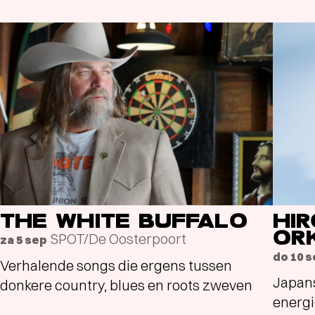
THE WHITE BUFFALO
HI
OR
SPOT/De Oosterpoort
za 5 sep
do 10 
Verhalende songs die ergens tussen
Japans
donkere country, blues en roots zweven
energi