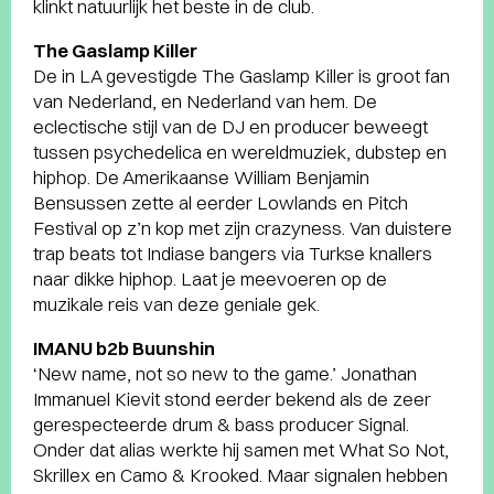
klinkt natuurlijk het beste in de club.
The Gaslamp Killer
De in LA gevestigde The Gaslamp Killer is groot fan
van Nederland, en Nederland van hem. De
eclectische stijl van de DJ en producer beweegt
tussen psychedelica en wereldmuziek, dubstep en
hiphop. De Amerikaanse William Benjamin
Bensussen zette al eerder Lowlands en Pitch
Festival op z’n kop met zijn crazyness. Van duistere
trap beats tot Indiase bangers via Turkse knallers
naar dikke hiphop. Laat je meevoeren op de
muzikale reis van deze geniale gek.
IMANU b2b Buunshin
‘New name, not so new to the game.’ Jonathan
Immanuel Kievit stond eerder bekend als de zeer
gerespecteerde drum & bass producer Signal.
Onder dat alias werkte hij samen met What So Not,
Skrillex en Camo & Krooked. Maar signalen hebben