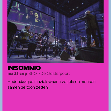
INSOMNIO
SPOT/De Oosterpoort
ma 21 sep
Hedendaagse muziek waarin vogels en mensen
samen de toon zetten