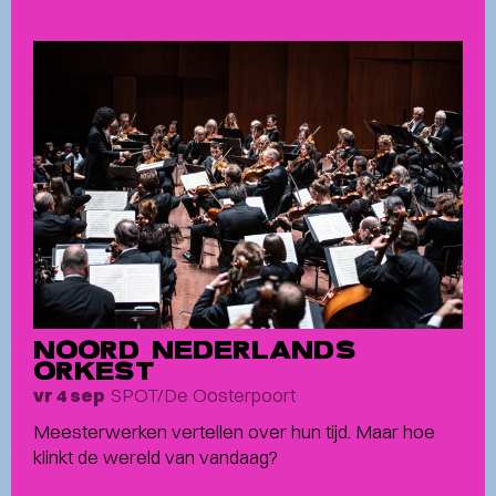
NOORD NEDERLANDS
ORKEST
SPOT/De Oosterpoort
vr 4 sep
Meesterwerken vertellen over hun tijd. Maar hoe
klinkt de wereld van vandaag?