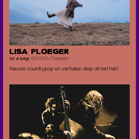
LISA PLOEGER
SPOT/A-Theater
vr 4 sep
Rauwe countrypop en verhalen diep uit het hart