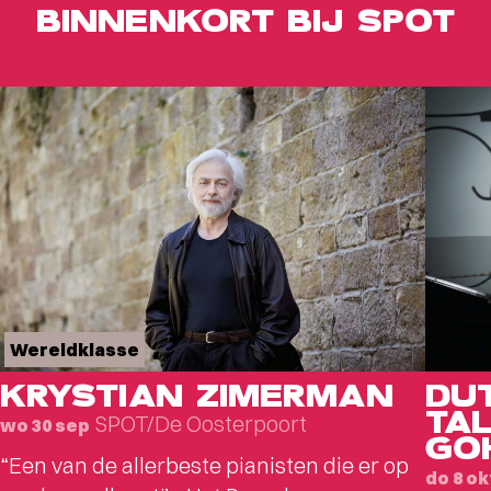
BINNENKORT BIJ SPOT
Wereldklasse
KRYSTIAN ZIMERMAN
DU
TAL
SPOT/De Oosterpoort
wo 30 sep
GO
“Een van de allerbeste pianisten die er op
do 8 ok