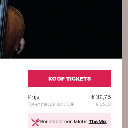
KOOP TICKETS
Prijs
€ 32,75
Tot en met 29 jaar / CJP
€ 15,00
Reserveer een tafel in
The Mix