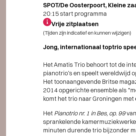
SPOT/De Oosterpoort, Kleine zaa
20:15 start programma
Vrije zitplaatsen
(Tijden zijn indicatief en kunnen wijzigen)
Jong, internationaal toptrio sp
Het Amatis Trio behoort tot de int
pianotrio’s en speelt wereldwijd o
Het toonaangevende Britse magazi
2014 opgerichte ensemble als “mee
komt het trio naar Groningen m
Het
Pianotrio nr. 1 in Bes, op. 99
van
sprankelende kamermuziekwerken ui
minuten durende trio bijzonder ma