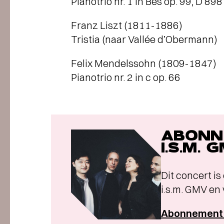
Pianotrio nr. 1 in Bes op. 99, D 898
Franz Liszt (1811-1886)
Tristia (naar Vallée d’Obermann)
Felix Mendelssohn (1809-1847)
Pianotrio nr. 2 in c op. 66
ABONN
I.S.M. 
Dit concert 
i.s.m. GMV en
Abonnement K