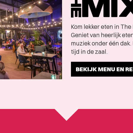
a
la
carte
Kom lekker eten in The 
menu
Geniet van heerlijk ete
muziek onder één dak. 
tijd in de zaal.
BEKIJK MENU EN R