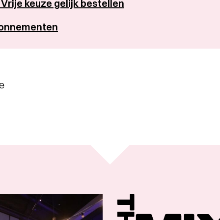
rije keuze gelijk bestellen
abonnementen
je
The
Mix