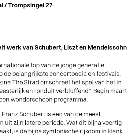
l / Trompsingel 27
eelt werk van Schubert, Liszt en Mendelssohn
ernationale top van de jonge generatie
p de belangrijkste concertpodia en festivals.
ne The Strad omschreef het spel van het in
sterlijk en ronduit verbluffend”. Begin maart
et een wonderschoon programma.
 Franz Schubert is een van de meest
t zijn latere periode. Wat dit bijna veertig
akt, is de bijna symfonische rijkdom in klank