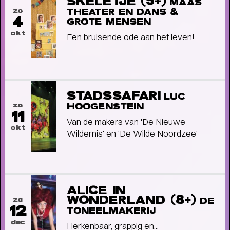
SKELETJE (5+)
MAAS
zo
THEATER EN DANS &
4
GROTE MENSEN
okt
Een bruisende ode aan het leven!
STADSSAFARI
LUC
zo
HOOGENSTEIN
Short story
11
STADSPARK 100 JAAR
Van de makers van 'De Nieuwe
- Legendarische
okt
concerten op de Drafbaan
Wildernis' en 'De Wilde Noordzee'
ALICE IN
WONDERLAND (8+)
za
DE
12
TONEELMAKERIJ
dec
Herkenbaar, grappig en...