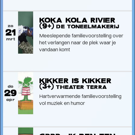
KOKA KOLA RIVIER
(9+)
zo
DE TONEELMAKERIJ
21
Meeslepende familievoorstelling over
mrt
het verlangen naar de plek waar je
vandaan komt
Interview
ACTEUR VINCENT RIETVELD
KIKKER IS KIKKER
OVER GUNDHI
- Pacifisme in een wereld vol
(3+)
do
THEATER TERRA
geweld
29
Hartverwarmende familievoorstelling
apr
vol muziek en humor