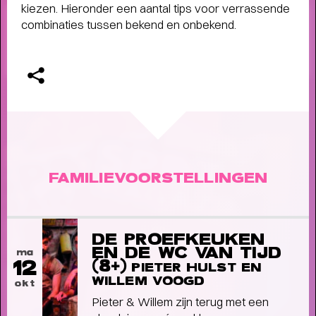
kiezen. Hieronder een aantal tips voor verrassende
Terugblik
combinaties tussen bekend en onbekend.
WAT EEN JAAR MET FUSE!
- Terugblik
op Fuse als Artist in Residence
FAMILIEVOORSTELLINGEN
DE PROEFKEUKEN
EN DE WC VAN TIJD
ma
12
(8+)
PIETER HULST EN
WILLEM VOOGD
okt
Pieter & Willem zijn terug met een