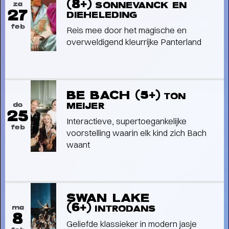
(8+)
za
SONNEVANCK EN
27
Interview
DIEHELEDING
ALS KIND WIST JE NIET WAT ER
feb
Reis mee door het magische en
ALLEMAAL GEBEURDE
- Jackie en
overweldigend kleurrijke Panterland
Marlon met de Jacksons na meer dan halve eeuw
weer in Groningen
BE BACH (5+)
TON
do
MEIJER
25
Interactieve, supertoegankelijke
feb
voorstelling waarin elk kind zich Bach
waant
SWAN LAKE
(6+)
ma
INTRODANS
8
Geliefde klassieker in modern jasje