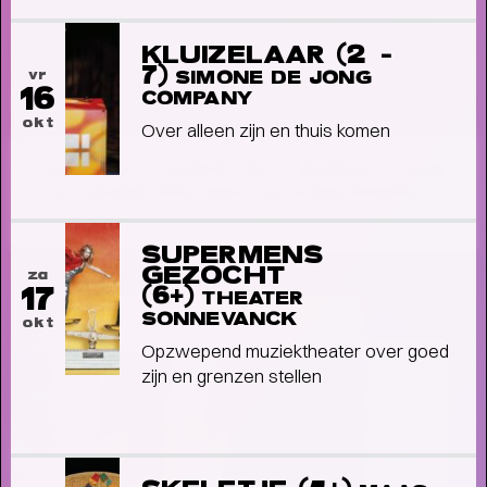
KLUIZELAAR (2 -
7)
vr
SIMONE DE JONG
16
COMPANY
okt
Over alleen zijn en thuis komen
FAMILIE VOORSTELLINGEN VOOR
KLEINE EN GROTE KINDEREN
-
Schuif aan bij SPOT voor het mooiste jeugdtheater!
SUPERMENS
GEZOCHT
za
17
(6+)
THEATER
SONNEVANCK
okt
Opzwepend muziektheater over goed
zijn en grenzen stellen