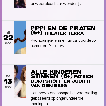
onweerstaanbaar wonderlijk
PIPPI EN DE PIRATEN
(6+)
di
THEATER TERRA
22
Avontuurlijke familiemusical boordevol
dec
humor en Pippipower
Interview
CHOREOGRAAF CONNOR
SCHUMACHER OVER RAGING
AGAINST VARIOUS ELEMENTS
ALLE KINDEREN
-
STINKEN (6+)
Raven voor het leven
zo
PATRICK
13
DUIJTSHOFF EN JUDITH
VAN DEN BERG
dec
Een onwetenschappelijke voorstelling
gebaseerd op ongefundeerde
meningen