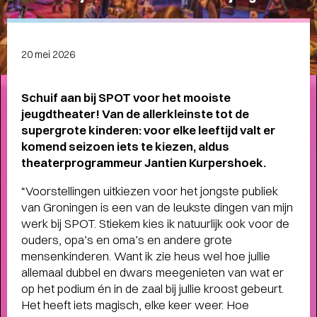
Meet the band
Longread
MEET THE BAND:
20 mei 2026
MUMFORD & SONS
-
Schuif aan bij SPOT voor het mooiste
jeugdtheater! Van de allerkleinste tot de
supergrote kinderen: voor elke leeftijd valt er
komend seizoen iets te kiezen, aldus
ALLE STORIES
VAN
theaterprogrammeur Jantien Kurpershoek.
SPOT GRONINGEN:
“Voorstellingen uitkiezen voor het jongste publiek
NIEUWS
,
INTERVIEWS
,
van Groningen is een van de leukste dingen van mijn
werk bij SPOT. Stiekem kies ik natuurlijk ook voor de
COLUMNS
,
KORTE
EN
ouders, opa’s en oma’s en andere grote
LANGE VERHALEN
mensenkinderen. Want ik zie heus wel hoe jullie
allemaal dubbel en dwars meegenieten van wat er
op het podium én in de zaal bij jullie kroost gebeurt.
Het heeft iets magisch, elke keer weer. Hoe