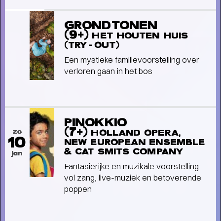
GRONDTONEN
(9+)
HET HOUTEN HUIS
(TRY-OUT)
Een mystieke familievoorstelling over
verloren gaan in het bos
PINOKKIO
(7+)
zo
HOLLAND OPERA,
10
NEW EUROPEAN ENSEMBLE
& CAT SMITS COMPANY
jan
Fantasierijke en muzikale voorstelling
vol zang, live-muziek en betoverende
poppen