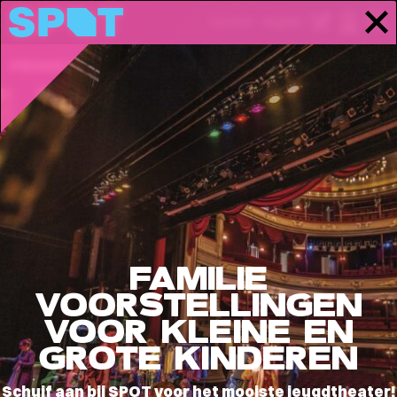
Contact
English
PROGRAMMA
INFORMATIE
STORIES
Stories
FAMILIE
VOORSTELLINGEN
VOOR KLEINE EN
GROTE KINDEREN
Schuif aan bij SPOT voor het mooiste jeugdtheater!