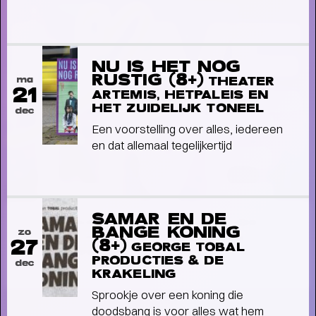
NU IS HET NOG
RUSTIG (8+)
ma
THEATER
21
ARTEMIS, HETPALEIS EN
HET ZUIDELIJK TONEEL
dec
Een voorstelling over alles, iedereen
en dat allemaal tegelijkertijd
SAMAR EN DE
LOVE LIVE: 400+ NIEUWE
BANGE KONING
zo
VOORSTELLINGEN EN
27
(8+)
GEORGE TOBAL
CONCERTEN
- Start kaartverkoop vanaf 26
PRODUCTIES & DE
dec
mei (members) en 28 mei
KRAKELING
Sprookje over een koning die
doodsbang is voor alles wat hem