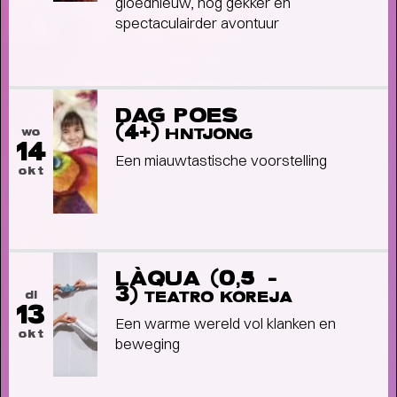
gloednieuw, nóg gekker en
spectaculairder avontuur
Short story
WAAROM MEMBER WORDEN?
- Als
member steun je ons én profiteer je van veel
DAG POES
voordelen, zoals voorrang bij de kaartverkoop.
(4+)
wo
HNTJONG
14
Een miauwtastische voorstelling
okt
LÀQUA (0,5 -
3)
di
TEATRO KOREJA
13
Een warme wereld vol klanken en
okt
beweging