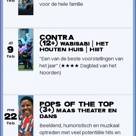
feb
voor de hele familie
CONTRA
Interview
(12+)
di
WABISABI | HET
OP SCANDINAVISCH AVONTUUR
9
HOUTEN HUIS | HIIIT
MET VIER TOPMUSICI
-
feb
"Een van de beste voorstellingen van
het jaar" (★★★★ Dagblad van het
Noorden)
POPS OF THE TOP
(3+)
ma
MAAS THEATER EN
22
DANS
feb
Beeldend, humoristisch en muzikaal
optreden met veel potentiële hits en