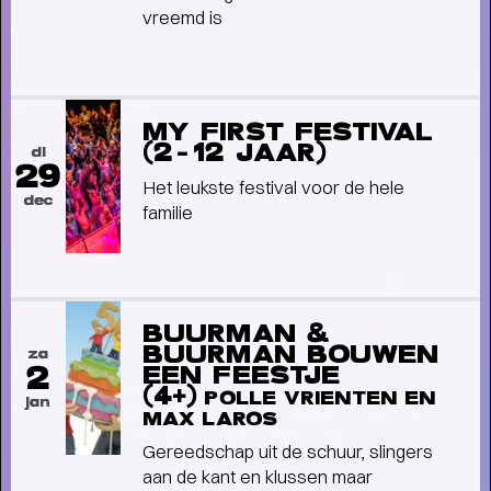
vreemd is
MY FIRST FESTIVAL
(2-12 JAAR)
di
29
Het leukste festival voor de hele
dec
familie
BUURMAN &
BUURMAN BOUWEN
za
2
EEN FEESTJE
TERUGBLIK LUCAS EN ARTHUR
(4+)
POLLE VRIENTEN EN
jan
JUSSEN MET ACADEMY OF ST.
MAX LAROS
MARTIN IN THE FIELDS
- Terugblik
Gereedschap uit de schuur, slingers
Lucas en Arthur Jussen met Academy of St. Martin
aan de kant en klussen maar
in the Fields