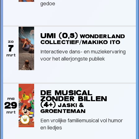
gedoe
UMI (0,5)
WONDERLAND
zo
COLLECTIEF/MAKIKO ITO
7
Interview
Interactieve dans- en muziekervaring
mrt
INTERVIEW MET BRITSE
voor het allerjongste publiek
POPBAND WET WET WET
- Love Is All
Around
DE MUSICAL
ZONDER BILLEN
ma
29
(4+)
JASKI &
GROENTEMAN
mrt
Een vrolijke familiemusical vol humor
en liedjes