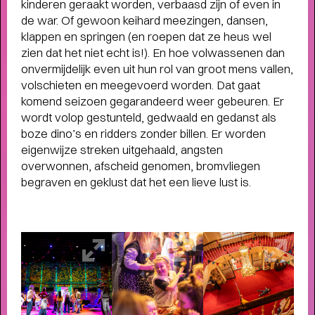
kinderen geraakt worden, verbaasd zijn of even in
de war. Of gewoon keihard meezingen, dansen,
klappen en springen (en roepen dat ze heus wel
zien dat het niet echt is!). En hoe volwassenen dan
onvermijdelijk even uit hun rol van groot mens vallen,
volschieten en meegevoerd worden. Dat gaat
komend seizoen gegarandeerd weer gebeuren. Er
wordt volop gestunteld, gedwaald en gedanst als
boze dino’s en ridders zonder billen. Er worden
eigenwijze streken uitgehaald, angsten
overwonnen, afscheid genomen, bromvliegen
begraven en geklust dat het een lieve lust is.
THEATERMAKER STEEF DE JONG
OVER TULIP TOWN
- Operette, punk,