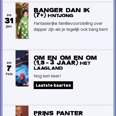
ONTWIKKELINGEN RENOVATIE DE
BANGER DAN IK
OOSTERPOORT
-
(7+)
zo
HNTJONG
31
Fantasierijke familievoorstelling over
jan
dapper zijn als je tegelijk ook bang bent
OM EN OM EN OM
(1,5-3 JAAR)
zo
HET
7
LAAGLAND
feb
Nog een keer!
Laatste kaarten
PRINS PANTER