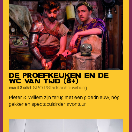
DE PROEFKEUKEN EN DE
WC VAN TIJD (8+)
SPOT/Stadsschouwburg
ma 12 okt
Pieter & Willem zijn terug met een gloednieuw, nóg
gekker en spectaculairder avontuur