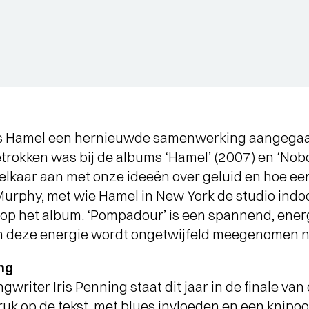
is Hamel een hernieuwde samenwerking aangega
etrokken was bij de albums ‘Hamel’ (2007) en ‘Nob
 elkaar aan met onze ideeën over geluid en hoe een 
urphy, met wie Hamel in New York de studio indo
en op het album. ‘Pompadour’ is een spannend, en
 deze energie wordt ongetwijfeld meegenomen n
ing
writer Iris Penning staat dit jaar in de finale van 
uk op de tekst, met blues invloeden en een knipoo