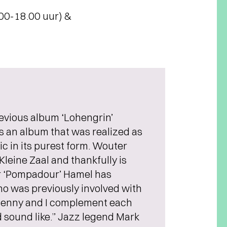
.00-18.00 uur) &
evious album ‘Lohengrin’
s an album that was realized as
sic in its purest form. Wouter
leine Zaal and thankfully is
r ‘Pompadour’ Hamel has
o was previously involved with
“Benny and I complement each
 sound like.” Jazz legend Mark