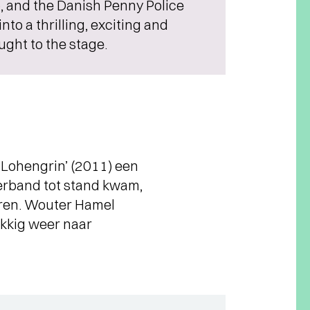
 and the Danish Penny Police
to a thrilling, exciting and
ght to the stage.
‘Lohengrin’ (2011) een
verband tot stand kwam,
horen. Wouter Hamel
ukkig weer naar