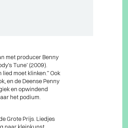
an met producer Benny
ody’s Tune’ (2009).
lied moet klinken.’’ Ook
ok, en de Deense Penny
ergiek en opwindend
aar het podium.
de Grote Prijs. Liedjes
g naar kleinkunst.