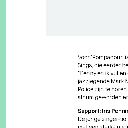
Voor ‘Pompadour’ 
Sings, die eerder b
“Benny en ik vullen
jazzlegende Mark M
Police zijn te hor
album geworden en
Support: Iris Penn
De jonge singer-song
met een sterke nadr