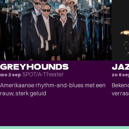
GREYHOUNDS
JA
SPOT/A-Theater
wo 2 sep
zo 6 se
Amerikaanse rhythm-and-blues met een
Bekend
rauw, sterk geluid
verras