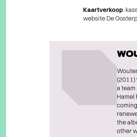
Kaartverkoop
: ka
website De Oosterp
WOU
Wouter
(2011) 
a team 
Hamel h
coming
renewed
the al
other w