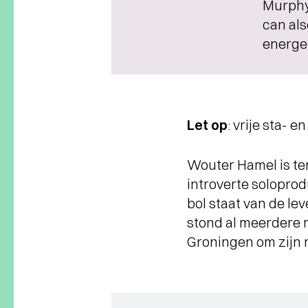
Murphy
can als
energet
Let op
: vrije sta- e
Wouter Hamel is te
introverte solopro
bol staat van de le
stond al meerdere m
Groningen om zijn 