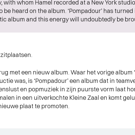
, with whom Hamel recorded at a New York studio,
o be heard on the album. ‘Pompadour’ has turned in
ic album and this energy will undoubtedly be brou
n zitplaatsen.
rug met een nieuw album. Waar het vorige album 
ductie was, is ‘Pompadour’ een album dat in team
venslust en popmuziek in zijn puurste vorm laat 
alen in een uitverkochte Kleine Zaal en komt gel
nieuwe plaat te promoten.