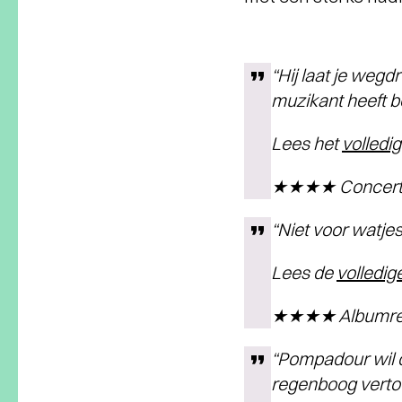
“Hij laat je wegd
muzikant heeft b
Lees het
volledi
★★★★ Concertver
“Niet voor watjes
Lees de
volledi
★★★★ Albumrecen
“Pompadour wil d
regenboog verto