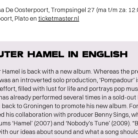
ssa De Oosterpoort, Trompsingel 27 (ma t/m za: 12
oort, Plato en
ticketmaster.nl
TER HAMEL IN ENGLISH
 Hamel is back with a new album. Whereas the pr
was an introverted solo production, ‘Pompadour’ i
effort, filled with lust for life and portrays pop mu
as already performed several times in a sold-out K
 back to Groningen to promote his new album. Fo
 his collaboration with producer Benny Sings, wh
bums ‘Hamel’ (2007) and ‘Nobody’s Tune’ (2009). 
ith our ideas about sound and what a song should