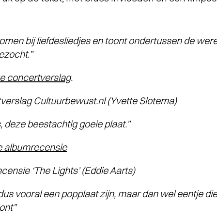
romen bij liefdesliedjes en toont ondertussen de were
ezocht.”
ge concertverslag
.
slag Cultuurbewust.nl (Yvette Slotema)
, deze beestachtig goeie plaat.”
ge albumrecensie
sie ‘The Lights’ (Eddie Aarts)
us vooral een popplaat zijn, maar dan wel eentje die
ont”