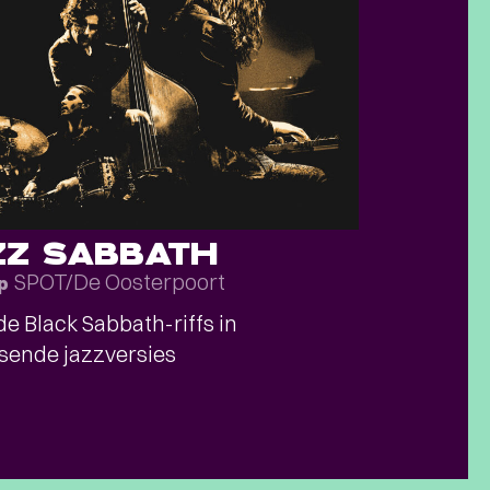
ZZ SABBATH
SPOT/De Oosterpoort
p
e Black Sabbath-riffs in
sende jazzversies