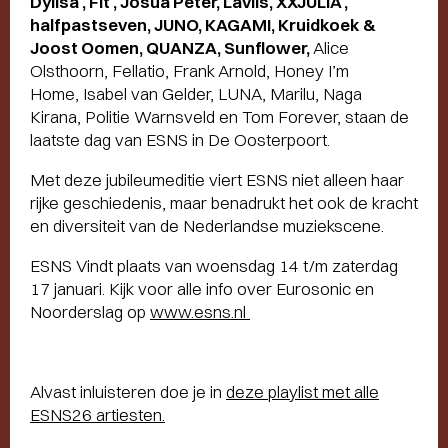
Dylisa , Fit , Josua Peter, Lavils, XXJULÍA ,
halfpastseven, JUNO, KAGAMI, Kruidkoek &
Joost Oomen, QUANZA, Sunflower,
Alice
Olsthoorn, Fellatio, Frank Arnold, Honey I’m
Home, Isabel van Gelder, LUNA, Marilu, Naga
Kirana, Politie Warnsveld en Tom Forever, staan de
laatste dag van ESNS in De Oosterpoort.
Met deze jubileumeditie viert ESNS niet alleen haar
rijke geschiedenis, maar benadrukt het ook de kracht
en diversiteit van de Nederlandse muziekscene.
ESNS Vindt plaats van woensdag 14 t/m zaterdag
17 januari. Kijk voor alle info over Eurosonic en
Noorderslag op
www.esns.nl
Alvast inluisteren doe je in
deze playlist met alle
ESNS26 artiesten.