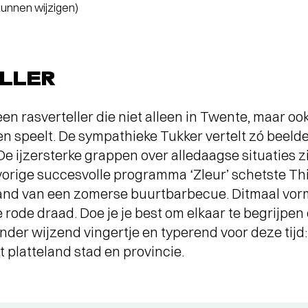
 kunnen wijzigen)
LLER
een rasverteller die niet alleen in Twente, maar o
len speelt. De sympathieke Tukker vertelt zó beelde
 De ijzersterke grappen over alledaagse situaties z
 vorige succesvolle programma ‘Zleur’ schetste Th
hand van een zomerse buurtbarbecue. Ditmaal vorm
 rode draad. Doe je je best om elkaar te begrijpen of
nder wijzend vingertje en typerend voor deze tij
 platteland stad en provincie.