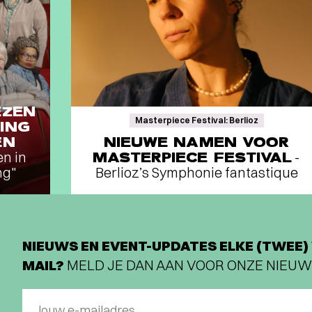
EZEN
Masterpiece Festival: Berlioz
ING
EN
NIEUWE NAMEN VOOR
en in
MASTERPIECE FESTIVAL
-
ng"
Berlioz’s Symphonie fantastique
NIEUWS EN EVENT-UPDATES ELKE (TWEE) 
MAIL?
MELD JE DAN AAN VOOR ONZE NIEUW
Jouw e-mailadres