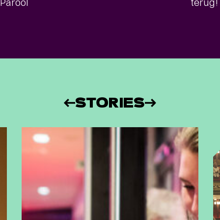
Parool
terug!
STORIES