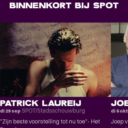
BINNENKORT BIJ SPOT
PATRICK LAUREIJ
JO
SPOT/Stadsschouwburg
di 29 sep
di 6 okt
"Zijn beste voorstelling tot nu toe"- Het
Joep v