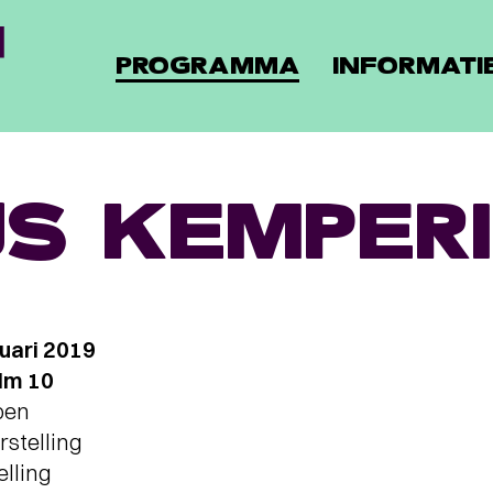
PROGRAMMA
INFORMATI
JS KEMPER
uari 2019
lm 10
pen
rstelling
elling