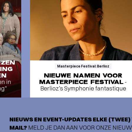
EZEN
Masterpiece Festival: Berlioz
ING
EN
NIEUWE NAMEN VOOR
en in
MASTERPIECE FESTIVAL
-
ng"
Berlioz’s Symphonie fantastique
NIEUWS EN EVENT-UPDATES ELKE (TWEE) 
MAIL?
MELD JE DAN AAN VOOR ONZE NIEUW