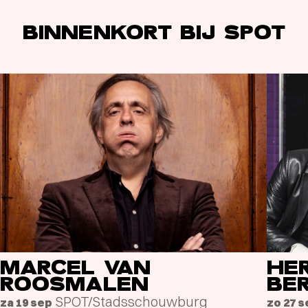
BINNENKORT BIJ SPOT
MARCEL VAN
HE
ROOSMALEN
BE
SPOT/Stadsschouwburg
za 19 sep
zo 27 s