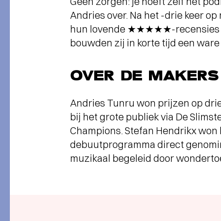
Geen zorgen: je hoeft zelf het pod
Andries over. Na het -drie keer op
hun lovende ★★★★★-recensies e
bouwden zij in korte tijd een ware
OVER DE MAKERS
Andries Tunru won prijzen op drie
bij het grote publiek via De Slims
Champions. Stefan Hendrikx won h
debuutprogramma direct genomin
muzikaal begeleid door wondertoe