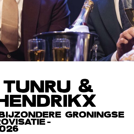
 TUNRU &
HENDRIKX
BIJZONDERE GRONINGSE
OVISATIE-
026