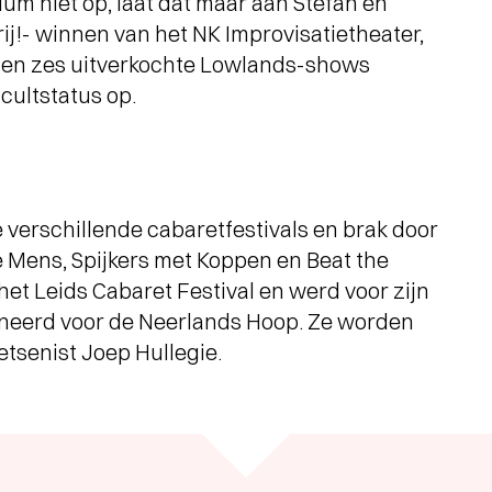
ium niet op, laat dat maar aan Stefan en
 rij!- winnen van het NK Improvisatietheater,
n zes uitverkochte Lowlands-shows
 cultstatus op.
 verschillende cabaretfestivals en brak door
te Mens, Spijkers met Koppen en Beat the
et Leids Cabaret Festival en werd voor zijn
eerd voor de Neerlands Hoop. Ze worden
tsenist Joep Hullegie.