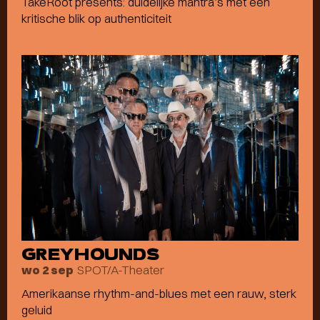
TakeRoot presents: duidelijke mantra’s met een
kritische blik op authenticiteit
GREYHOUNDS
SPOT/A-Theater
wo 2 sep
Amerikaanse rhythm-and-blues met een rauw, sterk
geluid