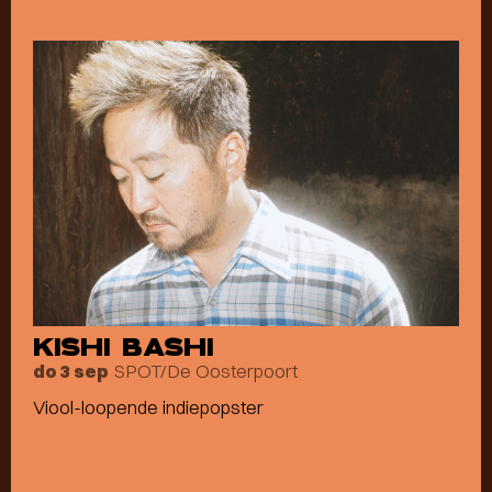
KISHI BASHI
SPOT/De Oosterpoort
do 3 sep
Viool-loopende indiepopster