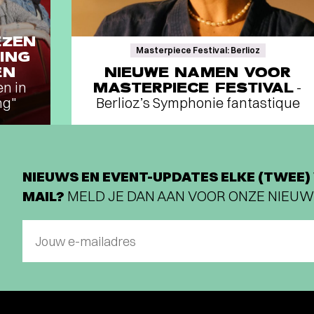
EZEN
Masterpiece Festival: Berlioz
ING
EN
NIEUWE NAMEN VOOR
en in
MASTERPIECE FESTIVAL
-
ng"
Berlioz’s Symphonie fantastique
NIEUWS EN EVENT-UPDATES ELKE (TWEE) 
MAIL?
MELD JE DAN AAN VOOR ONZE NIEUW
Jouw e-mailadres