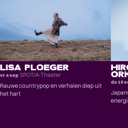
LISA PLOEGER
HI
OR
SPOT/A-Theater
vr 4 sep
do 10 
Rauwe countrypop en verhalen diep uit
Japans
het hart
energi