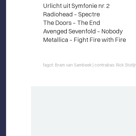
Urlicht uit Symfonie nr. 2
Radiohead – Spectre
The Doors – The End
Avenged Sevenfold – Nobody
Metallica – Fight Fire with Fire
fagot: Bram van Sambeek | contrabas: Rick Stotij