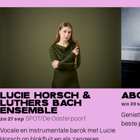
LUCIE HORSCH &
AB
LUTHERS BACH
wo 30 
ENSEMBLE
Geniet
SPOT/De Oosterpoort
zo 27 sep
beste 
Vocale en instrumentale barok met Lucie
Horsch op blokfluit en als zangeres