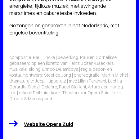
energieke, tijdloze muziek, met swingende
marsritmes en cabareteske invloeden.
Gezongen en gesproken in het Nederlands, met
Engelse boventiteling.
compositie: Paul Lincke | bewerking: Paulien Cornelisse,
gebaseerd op een libretto van Heinz Bolten-Baeckers |
muzikale leiding: Enrico Delamboye | regie, decor- en
kostuumontwerp: Steef de Jong | choreografie: Martin Michel |
dramaturgie: Joep Hupperetz | met: Lilian Farahani, Laetitia
Gerardts, Denzil Delaere, Raoul Steffani, Arturo den Hartog
e.a. | orkest: Philzuid | koor: Theaterkoor Opera Zuid | i.s.m.
Groots & Meeslepend.
Website Opera Zuid