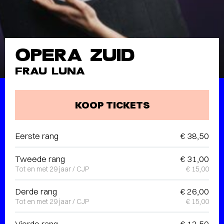
OPERA ZUID
FRAU LUNA
KOOP TICKETS
Eerste rang
€ 38,50
Tweede rang
€ 31,00
Tot en met 29 jaar / CJP
€ 15,00
Derde rang
€ 26,00
Tot en met 29 jaar / CJP
€ 15,00
Vierde rang
€ 12,50