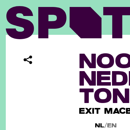
NO
NED
TON
EXIT MAC
NL
/
EN