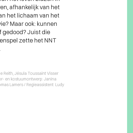
en, afhankelijk van het
an het lichaam van het
 wie? Maar ook: kunnen
f gedood? Juist die
penspel zette het NNT
.
 Reith, Jésula Toussaint Visser
cor- en kostuumontwerp: Janina
omas Lamers / Regieassistent: Ludy