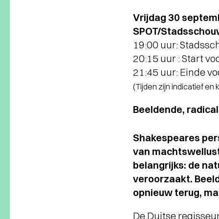
Vrijdag 30 septem
SPOT/Stadsschouw
19:00 uur: Stadss
20:15 uur : Start vo
21:45 uur: Einde vo
(Tijden zijn indicatief en
Beeldende, radical
Shakespeares pers
van machtswellust,
belangrijks: de na
veroorzaakt. Beel
opnieuw terug, maa
De Duitse regisseur