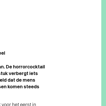
eel
. De horrorcocktail
tuk verbergt iets
weld dat de mens
ksen komen steeds
voor het eerst in