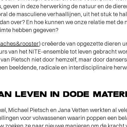
s, geven in deze herwerking de natuur en de diere
al de masculiene verhaallijnen, uit het stuk te ha
 er dan over? En hoe kunnen we onze relatie met de 
uimte hebben gegeven?
aches&rooster
) creëerde van opgezette dieren u
urs van het NITE-ensemble tot leven gebracht word
van Pietsch niet door hemzelf, maar door dansers
een beeldende, radicale en interdisciplinaire her
AN LEVEN IN DODE MATER
el, Michael Pietsch en Jana Vetten werkten al vel
llingen voor volwassenen waarin poppen een belan
uw zoeken ze naar nieuwe manieren om de kracht v