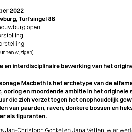
ber 2022
burg, Turfsingel 86
chouwburg open
orstelling
orstelling
 kunnen wijzigen)
e en interdisciplinaire bewerking van het origin
onage Macbeth is het archetype van de alfaman
 oorlog en moordende ambitie in het originele s
tuur die zich verzet tegen het onophoudelijk ge
den van paarden, raven, donkere bossen en he
r als figuranten.
s Jan-Christoph Gockel en Jana Vetten, wier werk 