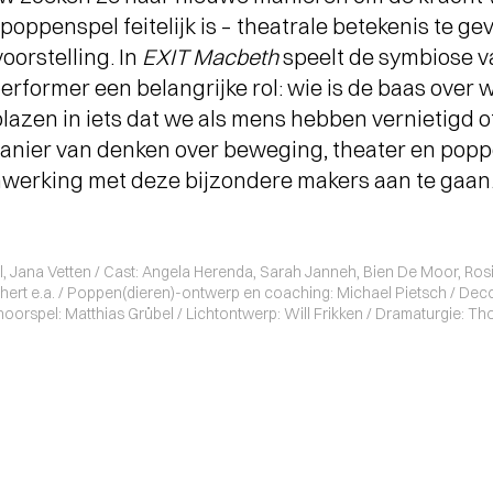
oppenspel feitelijk is – theatrale betekenis te gev
orstelling. In
EXIT Macbeth
speelt de symbiose v
performer een belangrijke rol: wie is de baas over
azen in iets dat we als mens hebben vernietigd o
 manier van denken over beweging, theater en pop
werking met deze bijzondere makers aan te gaan
, Jana Vetten / Cast: Angela Herenda, Sarah Janneh, Bien De Moor, Rosie
hert e.a. / Poppen(dieren)-ontwerp en coaching: Michael Pietsch / De
oorspel: Matthias Grübel / Lichtontwerp: Will Frikken / Dramaturgie: Th