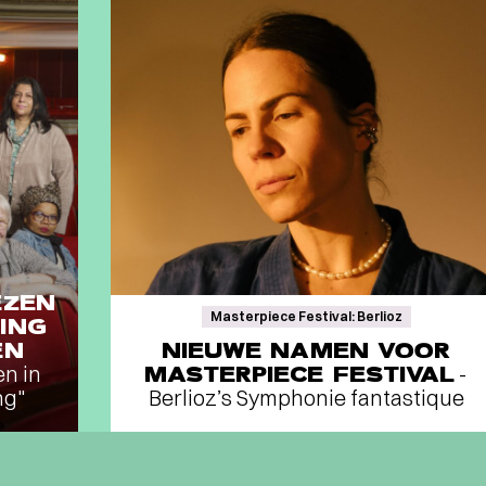
EZEN
Masterpiece Festival: Berlioz
ING
EN
NIEUWE NAMEN VOOR
en in
MASTERPIECE FESTIVAL
-
ng"
Berlioz’s Symphonie fantastique