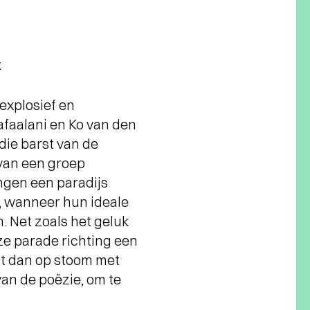
k
 explosief en
afaalani en Ko van den
die barst van de
 van een groep
ngen een paradijs
, wanneer hun ideale
 Net zoals het geluk
eze parade richting een
mt dan op stoom met
van de poëzie, om te