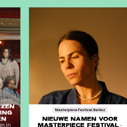
EZEN
Masterpiece Festival: Berlioz
ING
EN
NIEUWE NAMEN VOOR
en in
MASTERPIECE FESTIVAL
-