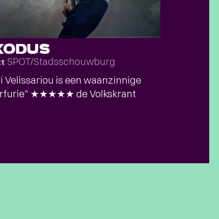
XODUS
SPOT/Stadsschouwburg
kt
 Velissariou is een waanzinnige
erfurie" ★★★★★ de Volkskrant