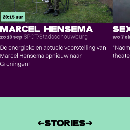
20:15 uur
MARCEL HENSEMA
SE
SPOT/Stadsschouwburg
zo 13 sep
wo 7 o
De energieke en actuele voorstelling van
"Naomi
Marcel Hensema opnieuw naar
theat
Groningen!
STORIES