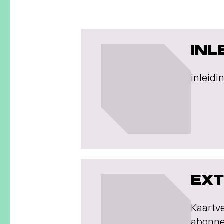
INL
inleidi
EXT
Kaartve
abonnee