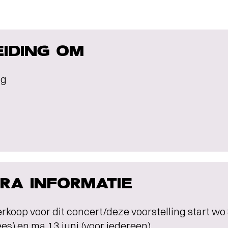
EIDING OM
ng
RA INFORMATIE
rkoop voor dit concert/deze voorstelling start wo 
s) en ma 13 juni (voor iedereen).