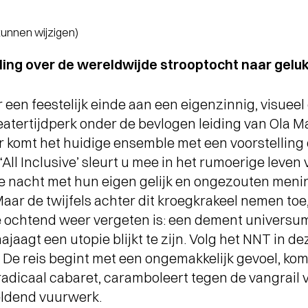
 kunnen wijzigen)
ling over de wereldwijde strooptocht naar gelu
r een feestelijk einde aan een eigenzinnig, visueel
heatertijdperk onder de bevlogen leiding van Ola M
 komt het huidige ensemble met een voorstelling 
‘All Inclusive’ sleurt u mee in het rumoerige leven
ke nacht met hun eigen gelijk en ongezouten meni
aar de twijfels achter dit kroegkrakeel nemen toe
 ochtend weer vergeten is: een dement universum.
ajaagt een utopie blijkt te zijn. Volg het NNT in d
De reis begint met een ongemakkelijk gevoel, ko
adicaal cabaret, caramboleert tegen de vangrail 
eldend vuurwerk.