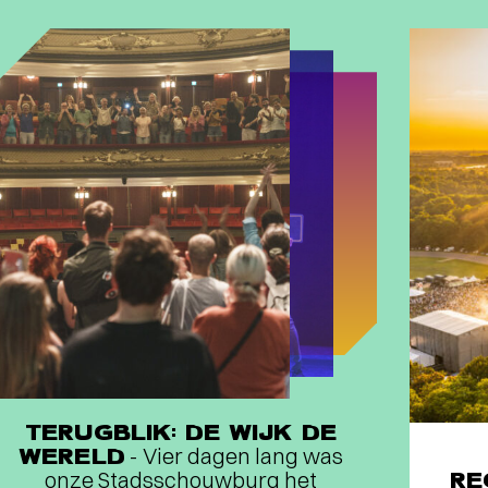
TERUGBLIK: DE WIJK DE
WERELD
- Vier dagen lang was
onze Stadsschouwburg het
RE