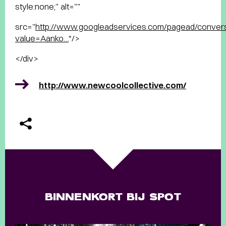
style:none;” alt=””
src=”
http://www.googleadservices.com/pagead/conve
value=Aanko…
“/>
</div>
http://www.newcoolcollective.com/
BINNENKORT BIJ SPOT