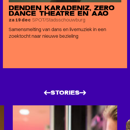
DENDEN KARADENIZ, ZERO
DANCE THEATRE EN AAO
SPOT/Stadsschouwburg
za 19 dec
Samensmelting van dans en livemuziek in een
zoektocht naar nieuwe bezieling
STORIES