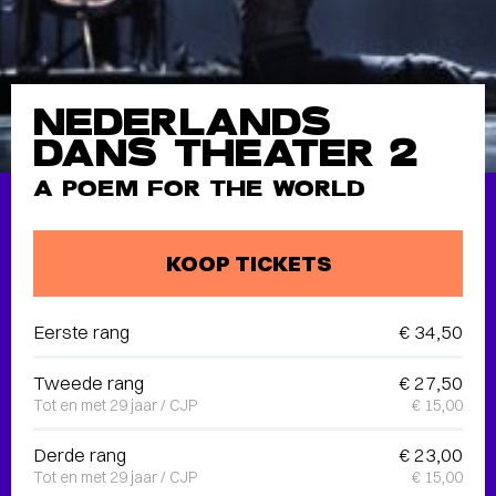
NEDERLANDS
DANS THEATER 2
A POEM FOR THE WORLD
KOOP TICKETS
Eerste rang
€ 34,50
Tweede rang
€ 27,50
Tot en met 29 jaar / CJP
€ 15,00
Derde rang
€ 23,00
Tot en met 29 jaar / CJP
€ 15,00