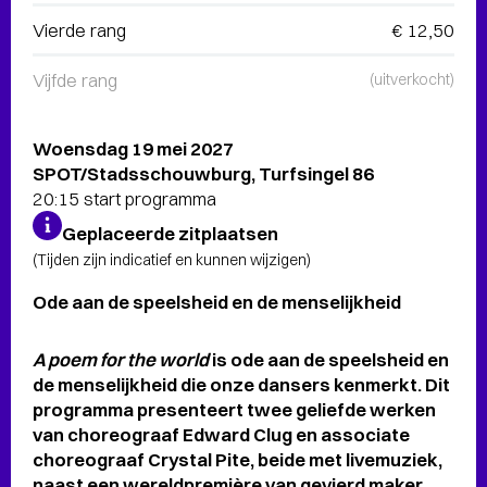
Vierde rang
€ 12,50
Vijfde rang
(uitverkocht)
Woensdag 19 mei 2027
SPOT/Stadsschouwburg, Turfsingel 86
20:15 start programma
Geplaceerde zitplaatsen
(Tijden zijn indicatief en kunnen wijzigen)
Ode aan de speelsheid en de menselijkheid
A poem for the world
is ode aan de speelsheid en
de menselijkheid die onze dansers kenmerkt. Dit
programma presenteert twee geliefde werken
van choreograaf Edward Clug en associate
choreograaf Crystal Pite, beide met livemuziek,
naast een wereldpremière van gevierd maker