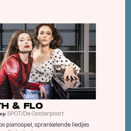
TH & FLO
SPOT/De Oosterpoort
sep
os pianospel, sprankelende liedjes