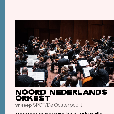
NOORD NEDERLANDS
ORKEST
SPOT/De Oosterpoort
vr 4 sep