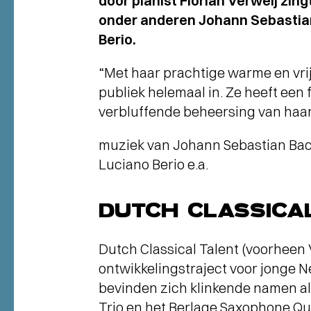
door pianist Florian Verweij zin
onder anderen Johann Sebastian
Berio.
“Met haar prachtige warme en vrij
publiek helemaal in. Ze heeft een
verbluffende beheersing van haar v
muziek van Johann Sebastian Bach,
Luciano Berio e.a.
DUTCH CLASSICA
Dutch Classical Talent (voorheen
ontwikkelingstraject voor jonge 
bevinden zich klinkende namen als
Trio en het Berlage Saxophone Quar