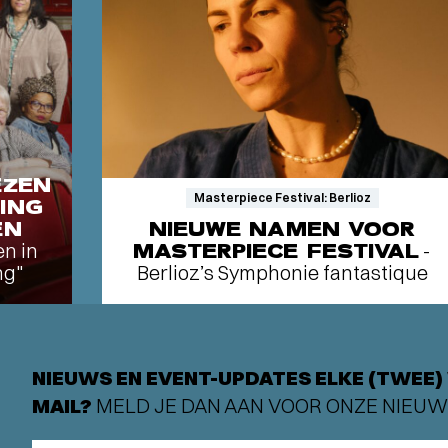
EZEN
Masterpiece Festival: Berlioz
ING
EN
NIEUWE NAMEN VOOR
en in
MASTERPIECE FESTIVAL
-
ng"
Berlioz’s Symphonie fantastique
NIEUWS EN EVENT-UPDATES ELKE (TWEE) 
MAIL?
MELD JE DAN AAN VOOR ONZE NIEUW