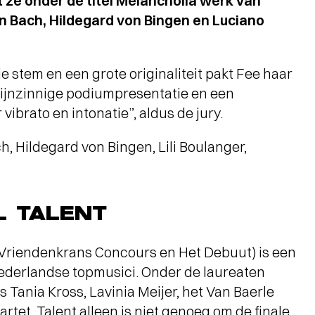
gt ze onder de titel Melancholia werk van
 Bach, Hildegard von Bingen en Luciano
e stem en een grote originaliteit pakt Fee haar
 fijnzinnige podiumpresentatie en een
ibrato en intonatie”, aldus de jury.
 Hildegard von Bingen, Lili Boulanger,
L TALENT
 Vriendenkrans Concours en Het Debuut) is een
Nederlandse topmusici. Onder de laureaten
 Tania Kross, Lavinia Meijer, het Van Baerle
tet. Talent alleen is niet genoeg om de finale