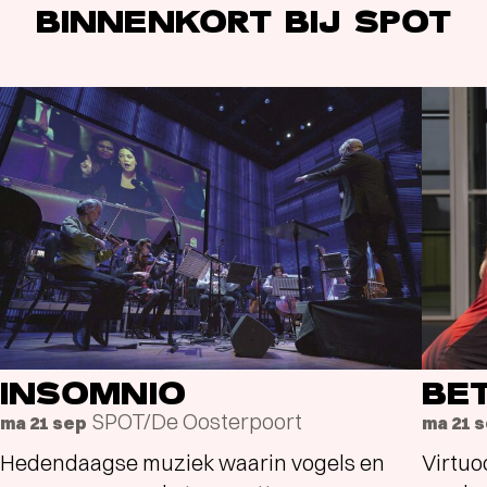
BINNENKORT BIJ SPOT
INSOMNIO
BE
SPOT/De Oosterpoort
ma 21 sep
ma 21 
Hedendaagse muziek waarin vogels en
Virtuo