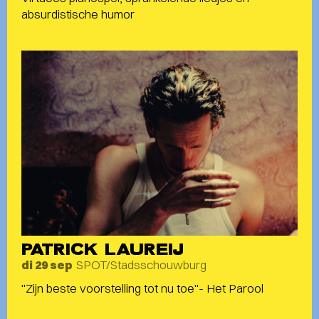
absurdistische humor
PATRICK LAUREIJ
SPOT/Stadsschouwburg
di 29 sep
"Zijn beste voorstelling tot nu toe"- Het Parool