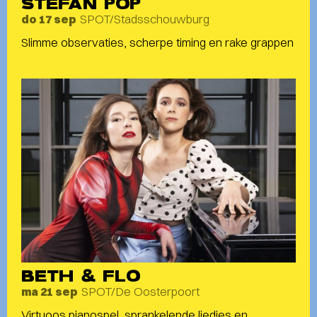
STEFAN POP
SPOT/Stadsschouwburg
do 17 sep
Slimme observaties, scherpe timing en rake grappen
BETH & FLO
SPOT/De Oosterpoort
ma 21 sep
Virtuoos pianospel, sprankelende liedjes en