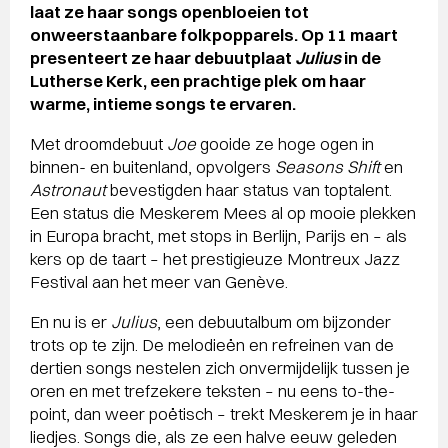
laat ze haar songs openbloeien tot
onweerstaanbare folkpopparels. Op 11 maart
presenteert ze haar debuutplaat
Julius
in de
Lutherse Kerk, een prachtige plek om haar
warme, intieme songs te ervaren.
Met droomdebuut
Joe
gooide ze hoge ogen in
binnen- en buitenland, opvolgers
Seasons Shift
en
Astronaut
bevestigden haar status van toptalent.
Een status die Meskerem Mees al op mooie plekken
in Europa bracht, met stops in Berlijn, Parijs en – als
kers op de taart – het prestigieuze Montreux Jazz
Festival aan het meer van Genève.
En nu is er
Julius
, een debuutalbum om bijzonder
trots op te zijn. De melodieën en refreinen van de
dertien songs nestelen zich onvermijdelijk tussen je
oren en met trefzekere teksten – nu eens to-the-
point, dan weer poëtisch – trekt Meskerem je in haar
liedjes. Songs die, als ze een halve eeuw geleden