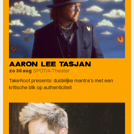
AARON LEE TASJAN
SPOT/A-Theater
zo 30 aug
TakeRoot presents: duidelijke mantra’s met een
kritische blik op authenticiteit