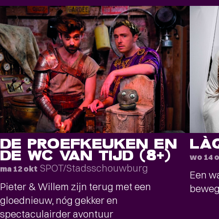
DE PROEFKEUKEN EN
LÀQ
DE WC VAN TIJD (8+)
wo 14 
SPOT/Stadsschouwburg
ma 12 okt
Een wa
Pieter & Willem zijn terug met een
beweg
gloednieuw, nóg gekker en
spectaculairder avontuur