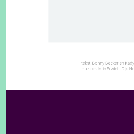
tekst: Bonny Becker en Kady
muziek: Joris Erwich, Gijs 