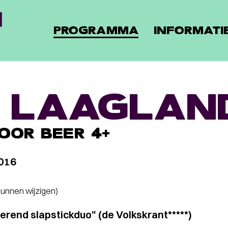
PROGRAMMA
INFORMATI
 LAAGLAN
OOR BEER 4+
2016
 kunnen wijzigen)
oerend slapstickduo" (de Volkskrant*****)