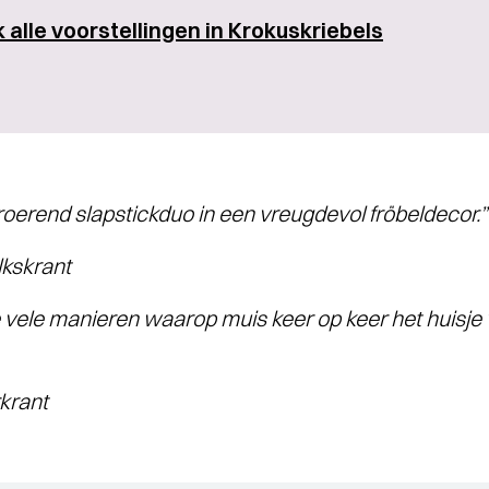
k alle voorstellingen in Krokuskriebels
roerend slapstickduo in een vreugdevol fröbeldecor.”
skrant
 de vele manieren waarop muis keer op keer het huisje
rant