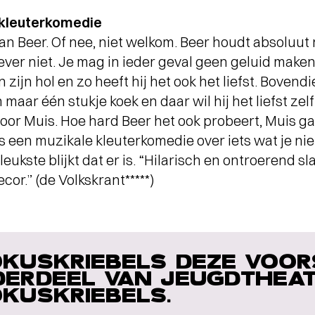
 kleuterkomedie
an Beer. Of nee, niet welkom. Beer houdt absoluut
iever niet. Je mag in ieder geval geen geluid make
 zijn hol en zo heeft hij het ook het liefst. Bovend
 maar één stukje koek en daar wil hij het liefst zel
or Muis. Hoe hard Beer het ook probeert, Muis ga
is een muzikale kleuterkomedie over iets wat je nie
eukste blijkt dat er is. “Hilarisch en ontroerend s
or.” (de Volkskrant*****)
KUSKRIEBELS DEZE VOORS
ERDEEL VAN JEUGDTHEAT
KUSKRIEBELS.