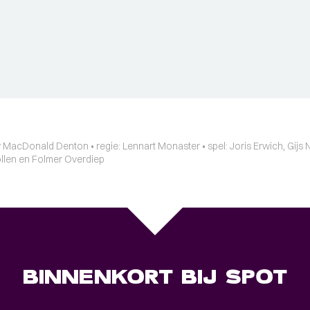
 MacDonald Denton • regie: Lennart Monaster • spel: Joris Erwich, Gijs 
Nollen en Folmer Overdiep
BINNENKORT BIJ SPOT