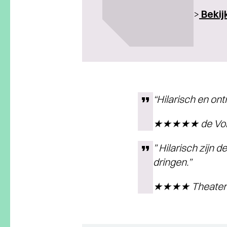
>
Bekij
“Hilarisch en ont
★★★★★ de Volk
” Hilarisch zijn
dringen.”
★★★★ Theaterk