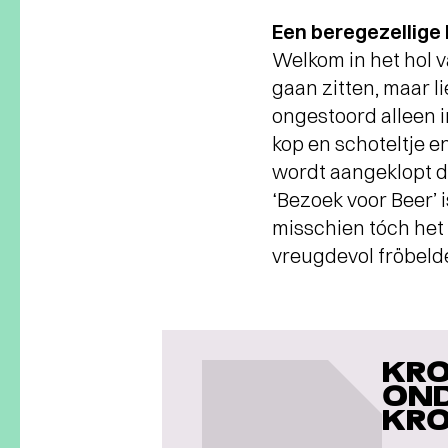
Een beregezellige
Welkom in het hol v
gaan zitten, maar l
ongestoord alleen in
kop en schoteltje en
wordt aangeklopt do
‘Bezoek voor Beer’ 
misschien tóch het l
vreugdevol fröbeldec
KRO
OND
KRO