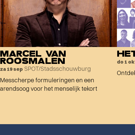
MARCEL VAN
HE
ROOSMALEN
do 1 ok
SPOT/Stadsschouwburg
za 19 sep
Ontdek
Messcherpe formuleringen en een
arendsoog voor het menselijk tekort