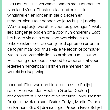
Het Houten Huis verzamelt samen met Oorkaan en
Nordland Visual Theatre, slaapliedjes uit alle
windstreken en landen in alle dialecten en
moedertalen. Daar hebben ze jouw hulp bij nodig!
Welk slaapliedje wordt er voor jou gezongen? Welk
lied zongen je opa en oma voor hun kinderen? Laat
het horen via de interactieve wereldkaart op
onbekendland.org
. Je kunt je lied opnemen bij ons in
de foyer, maar ook thuis via je telefoon of computer.
Met alle verzamelde liedjes probeert Het Houten
Huis één grenzeloos slaaplied te creëren dat voor
iedereen herkenbaar klinkt en alle mensen ter
wereld in slaap wiegt.
concept: Elien van den Hoek en Inez de Bruijn |
regie: Elien van den Hoek en Gienke Deuten |
regieassistent: Frederieke Vermeulen | spel: Inez de
Bruijn | muziek en spel: Radek Fedyk, Martin Franke
en Raimund GroB | dramaturgie: Preben Faye-Schjøll