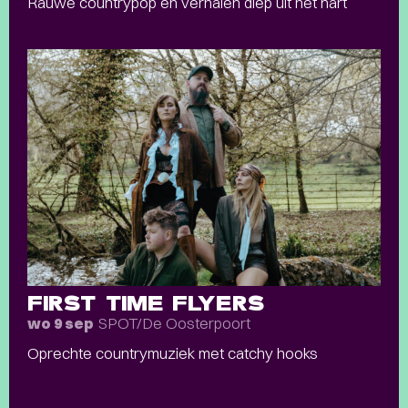
Rauwe countrypop en verhalen diep uit het hart
FIRST TIME FLYERS
SPOT/De Oosterpoort
wo 9 sep
Oprechte countrymuziek met catchy hooks