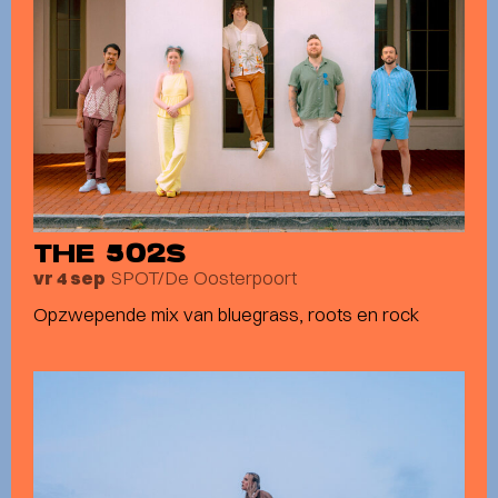
THE 502S
SPOT/De Oosterpoort
vr 4 sep
Opzwepende mix van bluegrass, roots en rock