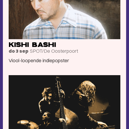
KISHI BASHI
SPOT/De Oosterpoort
do 3 sep
Viool-loopende indiepopster