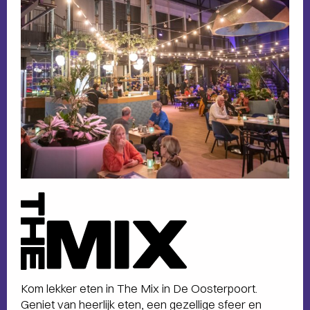
The
Mix
a
la
carte
menu
Kom lekker eten in The Mix in De Oosterpoort.
Geniet van heerlijk eten, een gezellige sfeer en