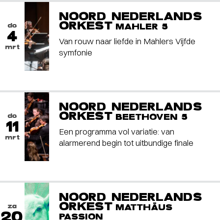
NOORD NEDERLANDS
ORKEST
do
MAHLER 5
4
Van rouw naar liefde in Mahlers Vijfde
mrt
symfonie
NOORD NEDERLANDS
ORKEST
do
BEETHOVEN 5
11
Een programma vol variatie: van
mrt
alarmerend begin tot uitbundige finale
NOORD NEDERLANDS
ORKEST
za
MATTHÄUS
20
PASSION