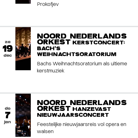
Prokofjev
NOORD NEDERLANDS
ORKEST
za
KERSTCONCERT:
19
BACH'S
WEIHNACHTSORATORIUM
dec
Bachs Weihnachtsoratorium als ultieme
kerstmuziek
NOORD NEDERLANDS
ORKEST
do
HANZEVAST
7
NIEUWJAARSCONCERT
jan
Feestelijke nieuwjaarsreis vol opera en
walsen