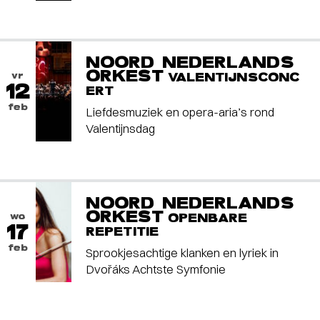
NOORD NEDERLANDS
ORKEST
vr
VALENTIJNSCONC
12
ERT
feb
Liefdesmuziek en opera-aria’s rond
Valentijnsdag
NOORD NEDERLANDS
ORKEST
wo
OPENBARE
17
REPETITIE
feb
Sprookjesachtige klanken en lyriek in
Dvořáks Achtste Symfonie