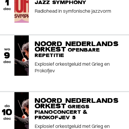
1
JAZZ SYMPHONY
dec
Radiohead in symfonische jazzvorm
NOORD NEDERLANDS
ORKEST
wo
OPENBARE
9
REPETITIE
dec
Explosief orkestgeluid met Grieg en
Prokofjev
NOORD NEDERLANDS
ORKEST
do
GRIEGS
10
PIANOCONCERT &
PROKOFJEV 5
dec
Explosief orkestgeluid met Grieg en