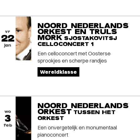
NOORD NEDERLANDS
ORKEST EN TRULS
vr
22
MØRK
SJOSTAKOVITSJ
CELLOCONCERT 1
jan
Een celloconcert met Oosterse
sprookjes en scherpe randjes
Wereldklasse
NOORD NEDERLANDS
ORKEST
wo
TUSSEN HET
3
ORKEST
feb
Een onvergetelijk en monumentaal
pianoconcert