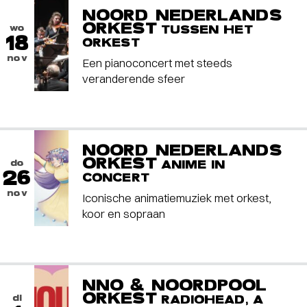
NOORD NEDERLANDS
ORKEST
wo
TUSSEN HET
18
ORKEST
nov
Een pianoconcert met steeds
veranderende sfeer
NOORD NEDERLANDS
ORKEST
do
ANIME IN
26
CONCERT
nov
Iconische animatiemuziek met orkest,
koor en sopraan
NNO & NOORDPOOL
ORKEST
di
RADIOHEAD, A