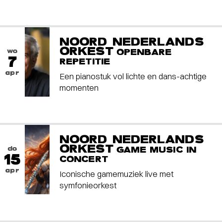
NOORD NEDERLANDS
ORKEST
wo
OPENBARE
7
REPETITIE
apr
Een pianostuk vol lichte en dans-achtige
momenten
NOORD NEDERLANDS
ORKEST
do
GAME MUSIC IN
15
CONCERT
apr
Iconische gamemuziek live met
symfonieorkest