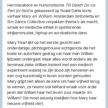
Het macabere en humoristische
Till Death Do Us
Part (or Not)
is gebaseerd op Roald Dahls korte
verhaal
Mary en William
. Amsterdam Sinfonietta en
ISH Dance Collective verpakken thema’s als macht,
wraak en medische ethiek in spetterende
strijkersmuziek, hiphop en acrobatische dans.
Mary Pearl lijkt op het eerste gezicht een
onderdanige, plichtsgetrouwe echtgenote die het
koele en autoritaire gedrag van haar man William
lijdzaam ondergaat. Maar alles wordt anders als de
terminaal zieke William instemt met een medisch
experiment waarbij na zijn dood zijn hersenen en
een oog kunstmatig in leven worden gehouden.
Mary grijpt niet alleen de kans om haar vrijheid terug
te winnen, ze neemt ook keihard wraak voor al die
jaren dat William haar het leven zuur maakte. En
William? Die moet eeuwig toekijken hoe Mary haar
nieuwe vrijheid viert.