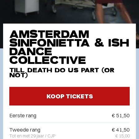
AMSTERDAM
SINFONIETTA & ISH
DANCE
COLLECTIVE
TILL DEATH DO US PART (OR
NOT)
KOOP TICKETS
Eerste rang
€ 51,50
Tweede rang
€ 41,50
Tot en met 29 jaar / CJP
€ 15,00