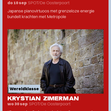
SPOT/De Oosterpoort
do 10 sep
Japanse pianovirtuoos met grenzeloze energie
bundelt krachten met Metropole
Wereldklasse
KRYSTIAN ZIMERMAN
SPOT/De Oosterpoort
wo 30 sep