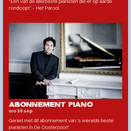
“Een van de allerbeste pianisten die er op aarde
rondloopt” - Het Parool
ABONNEMENT PIANO
wo 30 sep
Geniet met dit abonnement van 's werelds beste
pianisten in De Oosterpoort