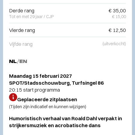
Derde rang
€ 35,00
Tot en met 29 jaar / CJP
€ 15,00
Vierde rang
€ 12,50
Vijfde rang
(uitverkocht)
NL
/
EN
Maandag 15 februari 2027
SPOT/Stadsschouwburg, Turfsingel 86
20:15 start programma
Geplaceerde zitplaatsen
(Tijden zijn indicatief en kunnen wijzigen)
Humoristisch verhaal van Roald Dahl verpakt in
strijkersmuziek en acrobatische dans