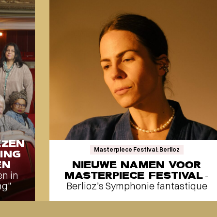
EZEN
Masterpiece Festival: Berlioz
ING
EN
NIEUWE NAMEN VOOR
en in
MASTERPIECE FESTIVAL
-
ng"
Berlioz’s Symphonie fantastique