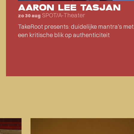
AARON LEE TASJAN
SPOT/A-Theater
zo 30 aug
TakeRoot presents: duidelijke mantra’s met
een kritische blik op authenticiteit