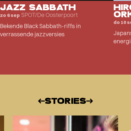
JAZZ SABBATH
HI
OR
SPOT/De Oosterpoort
zo 6 sep
do 10 
Bekende Black Sabbath-riffs in
Japans
verrassende jazzversies
energi
STORIES