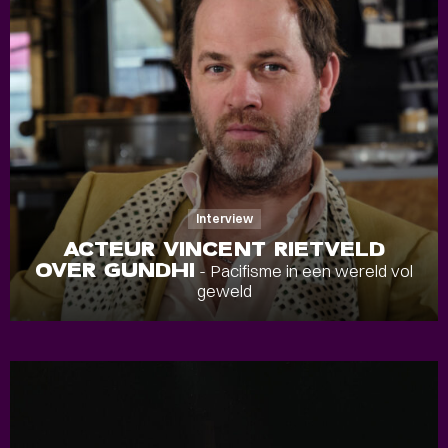
Interview
ACTEUR VINCENT RIETVELD
OVER GUNDHI
- Pacifisme in een wereld vol
geweld