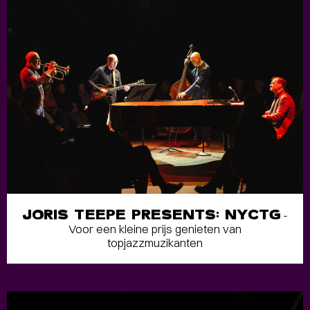
JORIS TEEPE PRESENTS: NYCTG
-
Voor een kleine prijs genieten van
topjazzmuzikanten