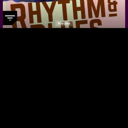
Nieuws
DE RHYTHM & BLUES NIGHT
WEBSITE IS IN EEN NIEUW
JASJE GESTOKEN
- Ontdek nu de
vernieuwde festivalwebsite