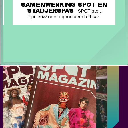
SAMENWERKING SPOT EN
Terugblik
STADJERSPAS
- SPOT stelt
WAT EEN JAAR MET FUSE!
opnieuw een tegoed beschikbaar
- Terugblik
op Fuse als Artist in Residence