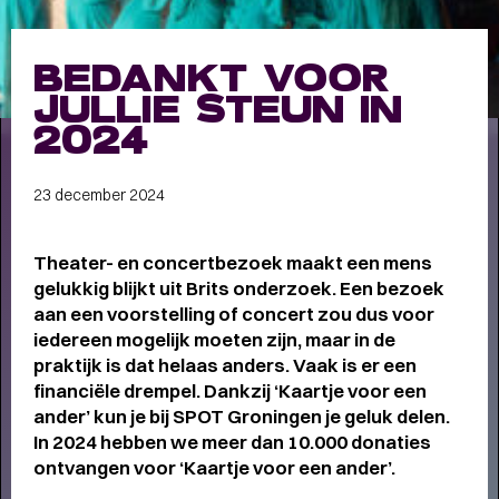
Meet the band
Longread
BEDANKT VOOR
MEET THE BAND:
JULLIE STEUN IN
MUMFORD & SONS
-
2024
23 december 2024
ALLE STORIES
VAN
Theater- en concertbezoek maakt een mens
SPOT GRONINGEN:
gelukkig blijkt uit Brits onderzoek. Een bezoek
aan een voorstelling of concert zou dus voor
NIEUWS
,
INTERVIEWS
,
iedereen mogelijk moeten zijn, maar in de
COLUMNS
,
KORTE
EN
praktijk is dat helaas anders. Vaak is er een
financiële drempel. Dankzij ‘Kaartje voor een
LANGE VERHALEN
ander’ kun je bij SPOT Groningen je geluk delen.
In 2024 hebben we meer dan 10.000 donaties
ontvangen voor ‘Kaartje voor een ander’.