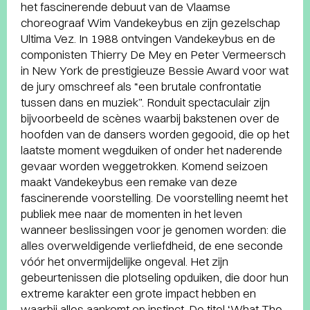
het fascinerende debuut van de Vlaamse
choreograaf Wim Vandekeybus en zijn gezelschap
Ultima Vez. In 1988 ontvingen Vandekeybus en de
componisten Thierry De Mey en Peter Vermeersch
in New York de prestigieuze Bessie Award voor wat
de jury omschreef als “een brutale confrontatie
tussen dans en muziek”. Ronduit spectaculair zijn
bijvoorbeeld de scènes waarbij bakstenen over de
hoofden van de dansers worden gegooid, die op het
laatste moment wegduiken of onder het naderende
gevaar worden weggetrokken. Komend seizoen
maakt Vandekeybus een remake van deze
fascinerende voorstelling. De voorstelling neemt het
publiek mee naar de momenten in het leven
wanneer beslissingen voor je genomen worden: die
alles overweldigende verliefdheid, de ene seconde
vóór het onvermijdelijke ongeval. Het zijn
gebeurtenissen die plotseling opduiken, die door hun
extreme karakter een grote impact hebben en
waarbij alles aankomt op instinct. De titel ‘What The