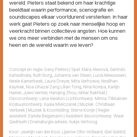
wereld. Pieters staat bekend om haar krachtige
beeldtaal waarin performance, scenografie en
soundscapes elkaar voortdurend versterken. In haar
werk gaat Pieters op zoek naar menselijke hoop en
veerkracht binnen collectieve angsten. Hoe kunnen
we ons meer verbinden met de mensen om ons
heen en de wereld waarin we leven?
Concept en regie: Davy Pieters | Spel: Klára Alexová, Gerindo
Kartadinata, Ruth Borg, Johanna van Steen, Lucia Meeuwsen,
Neele Kamerbeek, Laura Dreyer, Mira Verhoeve, Neslihan
Kaymak, Noa Ghazal Zang Lilian Tong, Nina Rompa, Karlijn
Hamer, Jules Vermei, Hanqing Zhou, Ishtar Bakhtali |
Decorontwerp: Lena Newton | Lichtontwerp: Minna Tiikkainen
Kostuumontwerp: Kasia Mielczarek | Muziek: Christiaan
Verbeek | Muziek & Koorleiding: Sterre Konijn | Regie-
assistent: Esmée Begemann | Assistent decorontwerp: Wael
Qadriyeh | Dramaturgie advies: Aukje Verhoog
Koor: Jasmijn van der Kooi, Lijanne Otto-Vollaard, Giel Geldof,