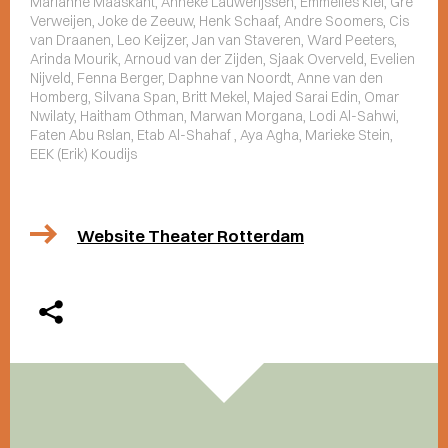
Marianne Maaskant, Anneke Lauwerijssen, Emmelies Kiel, Gre
Verweijen, Joke de Zeeuw, Henk Schaaf, Andre Soomers, Cis
van Draanen, Leo Keijzer, Jan van Staveren, Ward Peeters,
Arinda Mourik, Arnoud van der Zijden, Sjaak Overveld, Evelien
Nijveld, Fenna Berger, Daphne van Noordt, Anne van den
Homberg, Silvana Span, Britt Mekel, Majed Sarai Edin, Omar
Nwilaty, Haitham Othman, Marwan Morgana, Lodi Al-Sahwi,
Faten Abu Rslan, Etab Al-Shahaf , Aya Agha, Marieke Stein,
EEK (Erik) Koudijs
Website Theater Rotterdam