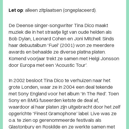
Let op
: alleen zitplaatsen (ongeplaceerd).
De Deense singer-songwriter Tina Dico maakt
muziek die in het straatje ligt van oude helden als
Bob Dylan, Leonard Cohen en Joni Mitchell. Sinds
haar debuutalbum ‘Fuel’ (2001) won ze meerdere
awards en behaalde ze diverse platina platen.
Komend voorjaar trekt ze samen met Helgi Jonsson
door Europa met een ‘Acoustic Tour’.
In 2002 besloot Tina Dico te verhuizen naar het
grote Londen, waar ze in 2004 een deal tekende
met Sony England voor het album ‘In The Red’. Toen
Sony en BMG fuseerden ketste de deal af,
waardoor al haar platen zijn uitgebracht door het zelf
opgerichte ‘Finest Gramophone’ label. Live was ze
o.a. te zien op gerenommeerde festivals als
Glastonbury en Roskilde en ze werkte samen met