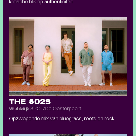
kritische blik op authenticiteit
THE 502S
SPOT/De Oosterpoort
vr 4 sep
Opzwepende mix van bluegrass, roots en rock