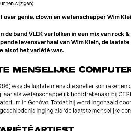
 kunnen wijzigen)
t over genie, clown en wetenschapper Wim Kle
n de band VLEK vertolken in een mix van rock &
pende levensverhaal van Wim Klein, de laatste
de alsof het variété was.
TE MENSELIJKE COMPUTE
86) was de laatste mens die sneller kon rekenen 
g jaar als wetenschappelijk hoofdrekenaar bij CERN
torium in Genève. Totdat hij werd ingehaald doo
 geschiedenis inging als ‘de laatste menselijke co
ARIÉTÉARTIEST