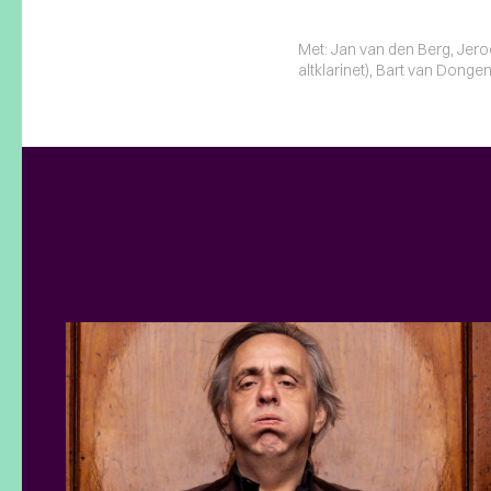
Met: Jan van den Berg, Jero
altklarinet), Bart van Donge