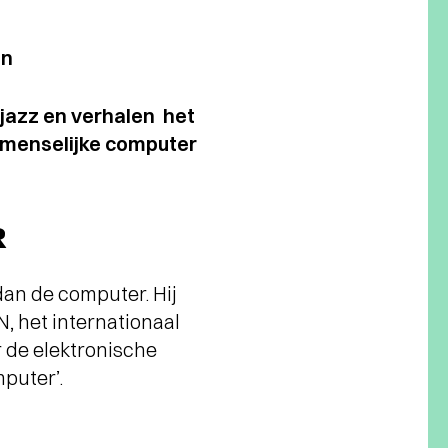
in
 jazz en verhalen het
 menselijke computer
R
dan de computer. Hij
, het internationaal
r de elektronische
mputer’.