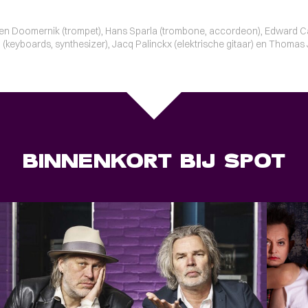
en Doomernik (trompet), Hans Sparla (trombone, accordeon), Edward Cap
n (keyboards, synthesizer), Jacq Palinckx (elektrische gitaar) en Thomas
BINNENKORT BIJ SPOT