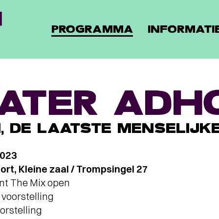
PROGRAMMA
INFORMATI
ATER ADH
N, DE LAATSTE MENSELIJ
2023
t, Kleine zaal / Trompsingel 27
ant The Mix open
voorstelling
orstelling