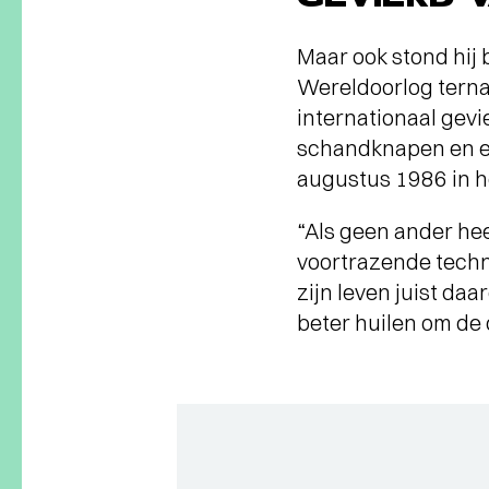
Maar ook stond hij
Wereldoorlog terna
internationaal gevie
schandknapen en ee
augustus 1986 in he
“Als geen ander he
voortrazende techno
zijn leven juist da
beter huilen om de