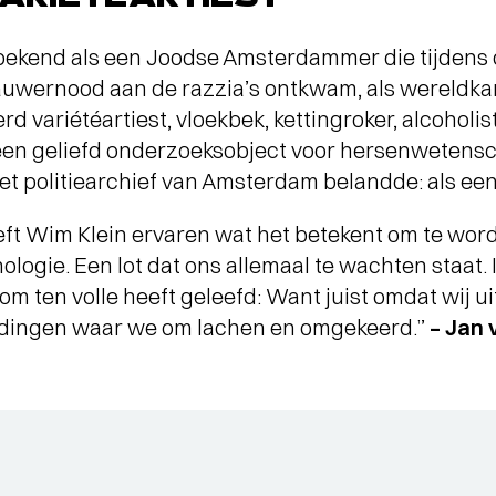
 bekend als een Joodse Amsterdammer die tijden
uwernood aan de razzia’s ontkwam, als wereldka
rd variétéartiest, vloekbek, kettingroker, alcoholi
n geliefd onderzoeksobject voor hersenwetensch
t politiearchief van Amsterdam belandde: als een
eft Wim Klein ervaren wat het betekent om te wor
logie. Een lot dat ons allemaal te wachten staat. I
arom ten volle heeft geleefd: Want juist omdat wij 
 dingen waar we om lachen en omgekeerd.”
– Jan 