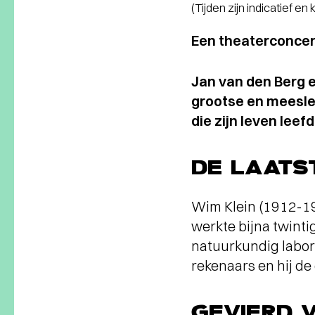
(Tijden zijn indicatief en
Een theaterconcer
Jan van den Berg e
grootse en meesle
die zijn leven leef
DE LAATS
Wim Klein (1912-19
werkte bijna twinti
natuurkundig labora
rekenaars en hij de
GEVIERD V