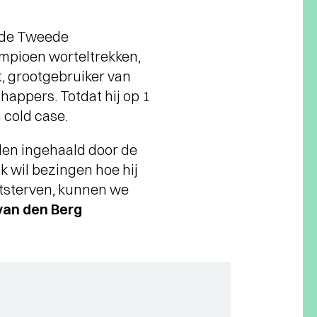
s de Tweede
mpioen worteltrekken,
st, grootgebruiker van
appers. Totdat hij op 1
 cold case.
den ingehaald door de
k wil bezingen hoe hij
uitsterven, kunnen we
van den Berg