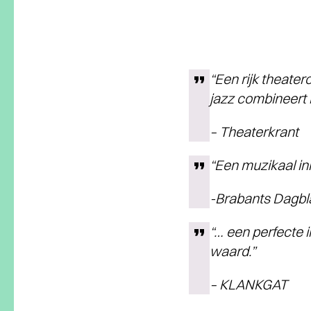
“Een rijk theate
jazz combineert
– Theaterkrant
“Een muzikaal ink
-Brabants Dagbl
“… een perfecte 
waard.”
– KLANKGAT