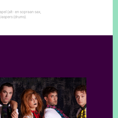
el (alt- en sopraan sax,
 Jaspers (drums).