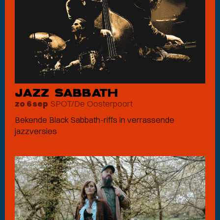
JAZZ SABBATH
SPOT/De Oosterpoort
zo 6 sep
Bekende Black Sabbath-riffs in verrassende
jazzversies