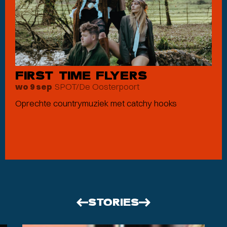
FIRST TIME FLYERS
SPOT/De Oosterpoort
wo 9 sep
Oprechte countrymuziek met catchy hooks
STORIES