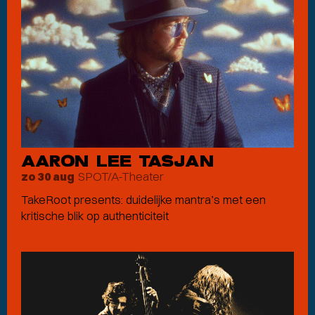
AARON LEE TASJAN
SPOT/A-Theater
zo 30 aug
TakeRoot presents: duidelijke mantra’s met een
kritische blik op authenticiteit