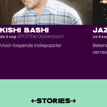
KISHI BASHI
JA
SPOT/De Oosterpoort
do 3 sep
zo 6 se
Viool-loopende indiepopster
Bekend
verras
STORIES