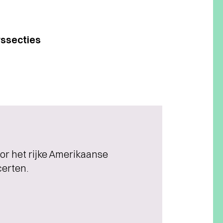
rssecties
or het rijke Amerikaanse
certen.