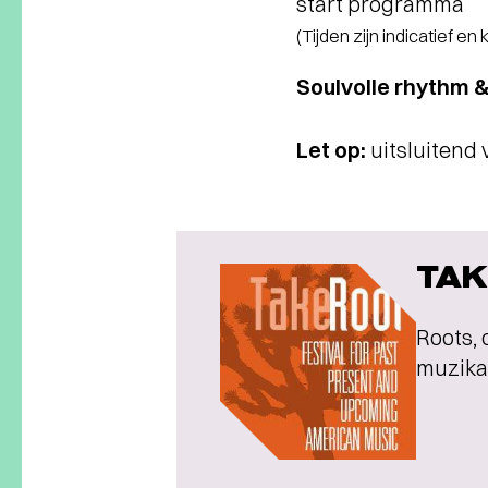
start programma
(Tijden zijn indicatief en
Soulvolle rhythm 
Let op:
uitsluitend 
TAK
Roots, 
muzikal