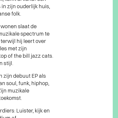
n zijn ouderlijk huis,
anse folk.
 wonen slaat de
 muzikale spectrum te
rwijl hij leert over
les met zijn
 of the bill jazz cats.
 stijl.
 zijn debuut EP als
n soul, funk, hiphop,
Zijn muzikale
 toekomst.
iers: Luister, kijk en
dium af.