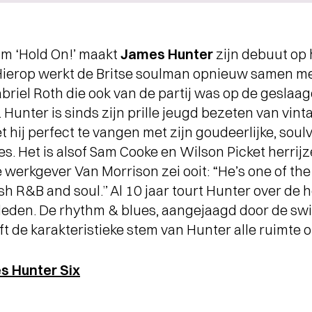
um ‘Hold On!’ maakt
James Hunter
zijn debuut op 
Hierop werkt de Britse soulman opnieuw samen m
briel Roth die ook van de partij was op de gesla
. Hunter is sinds zijn prille jeugd bezeten van vi
t hij perfect te vangen met zijn goudeerlijke, soul
. Het is alsof Sam Cooke en Wilson Picket herrijz
werkgever Van Morrison zei ooit: “He’s one of the
ish R&B and soul.” Al 10 jaar tourt Hunter over de h
den. De rhythm & blues, aangejaagd door de sw
ft de karakteristieke stem van Hunter alle ruimte o
s Hunter Six