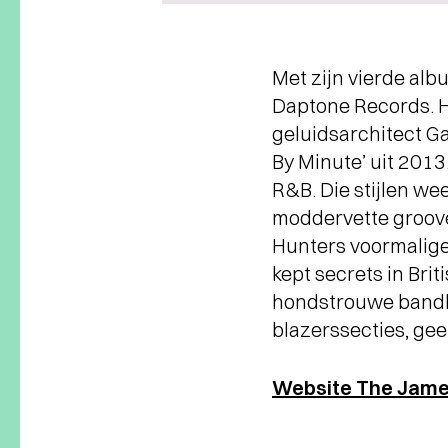
Met zijn vierde alb
Daptone Records. 
geluidsarchitect Ga
By Minute’ uit 2013
R&B. Die stijlen wee
moddervette grooves
Hunters voormalige 
kept secrets in Brit
hondstrouwe bandle
blazerssecties, gee
Website The Jame