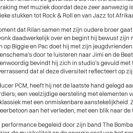
anraking met muziek doordat deze zeer aanwezig is i
eke stukken tot Rock & Roll en van Jazz tot Afrika
oment dat Rilan samen met zijn oudere broer gaat
onk daadwerkelijk over en begint hij bewust zijn
op Biggie en Pac doet hij met zijn jeugdvrienden te
nschema’s door te luisteren naar Jimi en de Beat
woordig bevindt hij zich in studio’s gevuld met top
errassend dat al deze diversiteit reflecteert op zijn
cer PCM, heeft hij net de laatste hand gelegd aan
iers; een veelzijdige eersteling met elementen va
n klassiek met een onmiskenbare aanstekelijkheid. 
 eerbetoon aan het verleden, met een blik naar de
ve performance begeleid door zijn band The Bombard
zier, de muzikaliteit en de energie spat van het po