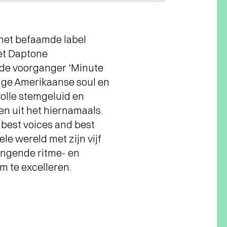
het befaamde label
et Daptone
agde voorganger ‘Minute
ntage Amerikaanse soul en
volle stemgeluid en
en uit het hiernamaals.
 best voices and best
ele wereld met zijn vijf
ingende ritme- en
m te excelleren.