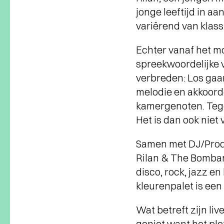
jonge leeftijd in a
variërend van klassi
Echter vanaf het m
spreekwoordelijke v
verbreden: Los gaan 
melodie en akkoorde
kamergenoten. Tegen
Het is dan ook niet v
Samen met DJ/Produ
Rilan & The Bombard
disco, rock, jazz e
kleurenpalet is een
Wat betreft zijn li
geniet want het ple