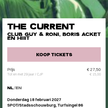
THE CURRENT
CLUB GUY & RONI, BORIS ACKET
EN HIIIT
KOOP TICKETS
Prijs
€ 27,50
Tot en met 29 jaar / CJP
€ 15,00
NL
/
EN
Donderdag 18 februari 2027
SPOT/Stadsschouwburg, Turfsingel 86