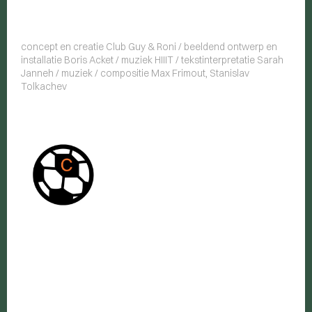
concept en creatie Club Guy & Roni / beeldend ontwerp en
installatie Boris Acket / muziek HIIIT / tekstinterpretatie Sarah
Janneh / muziek / compositie Max Frimout, Stanislav
Tolkachev