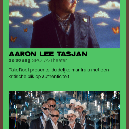
AARON LEE TASJAN
SPOT/A-Theater
zo 30 aug
TakeRoot presents: duidelijke mantra’s met een
kritische blik op authenticiteit