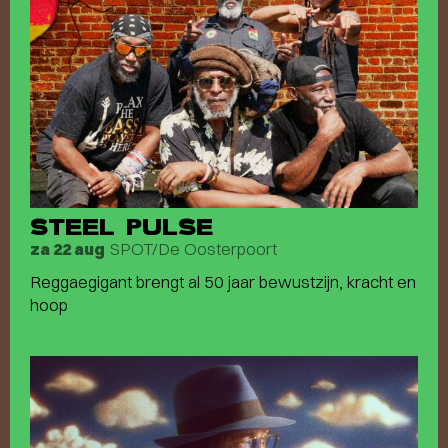
STEEL PULSE
SPOT/De Oosterpoort
za 22 aug
Reggaegigant brengt al 50 jaar bewustzijn, kracht en
hoop