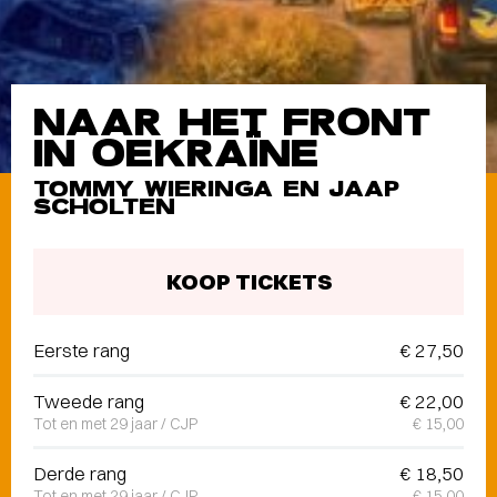
NAAR HET FRONT
IN OEKRAÏNE
TOMMY WIERINGA EN JAAP
SCHOLTEN
KOOP TICKETS
Eerste rang
€ 27,50
Tweede rang
€ 22,00
Tot en met 29 jaar / CJP
€ 15,00
Derde rang
€ 18,50
Tot en met 29 jaar / CJP
€ 15,00