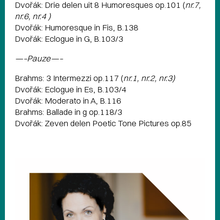
Dvořák: Drie delen uit 8 Humoresques op.101 (
nr.7,
nr.6,
nr.4 )
Dvořák: Humoresque in Fis, B.138
Dvořák: Eclogue in G, B.103/3
—–Pauze—–
Brahms: 3 Intermezzi op.117 (
nr.1,
nr.2,
nr.3)
Dvořák: Eclogue in Es, B.103/4
Dvořák: Moderato in A, B.116
Brahms: Ballade in g op.118/3
Dvořák: Zeven delen Poetic Tone Pictures op.85