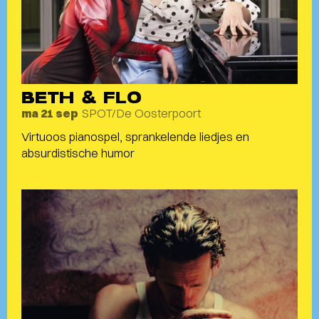
BETH & FLO
SPOT/De Oosterpoort
ma 21 sep
Virtuoos pianospel, sprankelende liedjes en
absurdistische humor