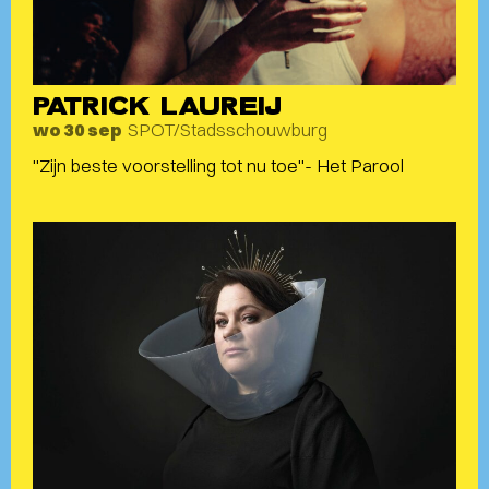
PATRICK LAUREIJ
SPOT/Stadsschouwburg
wo 30 sep
"Zijn beste voorstelling tot nu toe"- Het Parool